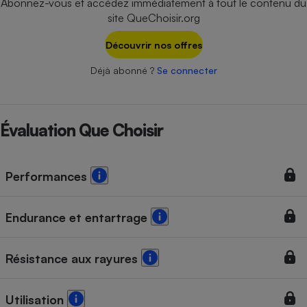
Abonnez-vous et accédez immédiatement à tout le contenu du
Téléphone mobile -
site QueChoisir.org
Smartphone
Plaque de cuisson à
induction
Découvrir nos offres
Déjà abonné ?
Se connecter
Climatiseur -
Ventilateur
Évaluation Que Choisir
Antivirus
Performances
Climatiseur -
Ventilateur
Endurance et entartrage
Résistance aux rayures
Utilisation