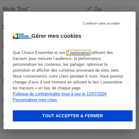
Mode "Eco"
Oui
Continuer sans accepter
Sprays
Gérer mes cookies
Spray
Non
Que Choisir Ensemble et ses
7 partenaires
utilisent des
traceurs pour mesurer l’audience, la performance,
Spray de vapeur
Non
personnaliser les contenus, les partager, optimiser la
promotion et afficher des contenus provenant de sites tiers.
Nous conserverons votre choix pendant 6 mois. Vous pourrez
Rangement
changer d’avis à tout moment en utilisant le lien « paramétrer
les traceurs » en bas de chaque page.
Politique de confidentialité mise à jour le 12/07/2024
Système de verrouillage du fer
Oui
Personnaliser mes choix
TOUT ACCEPTER & FERMER
Possibilité de transporter l'appareil
Oui
via la poignée du fer