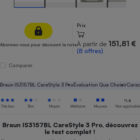
Petit électroménager - U
Complément
alimentaire
Prix
Mutuelle
Assurance emprunteur
151,81 €
À partir de
Abonnez-vous pour découvrir la note
(8 offres)
Matelas
Champagne
Comparer
bouteille
Banque en 
Téléviseur
Braun IS3157BL CareStyle 3 Pro
Évaluation Que Choisir
Carac
Antimoustique
Lave-linge
n.a
Très bon
Bon
Moyen
Médiocre
Mauvais
Non applicable
Radiateur électrique
Braun IS3157BL CareStyle 3 Pro, découvrez
le test complet !