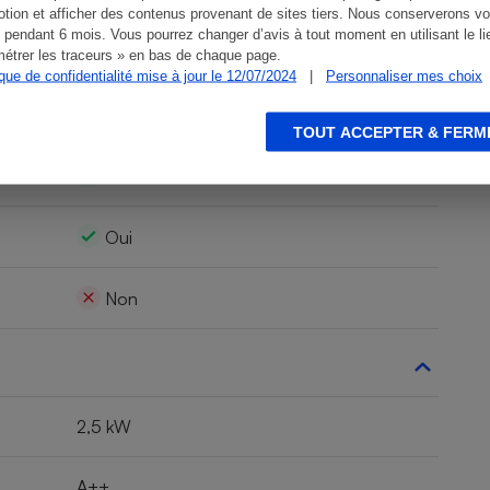
tion et afficher des contenus provenant de sites tiers. Nous conserverons vo
 pendant 6 mois. Vous pourrez changer d’avis à tout moment en utilisant le li
Oui
étrer les traceurs » en bas de chaque page.
ique de confidentialité mise à jour le 12/07/2024
|
Personnaliser mes choix
blette…)
Oui
TOUT ACCEPTER & FERM
Oui
Oui
Non
2,5 kW
A++