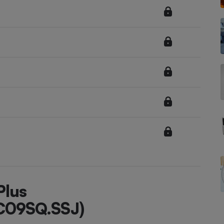
Électricité - Gaz
Appareil photo
numérique
Four encastrable
Lessive
Aspirateur
Plus
C09SQ.SSJ)