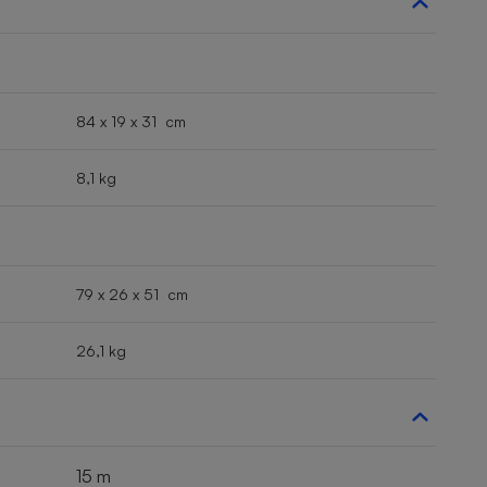
84 x 19 x 31 cm
8,1 kg
79 x 26 x 51 cm
26,1 kg
15 m