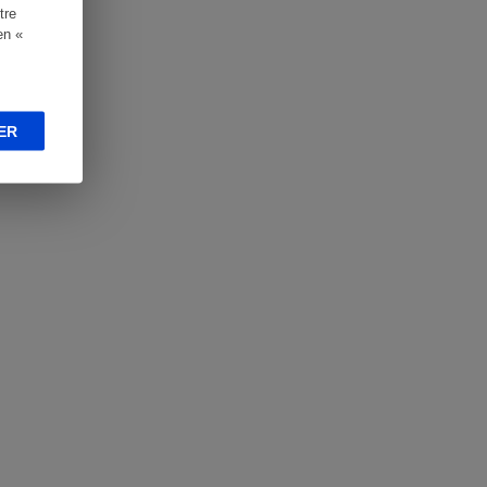
tre
en «
ER