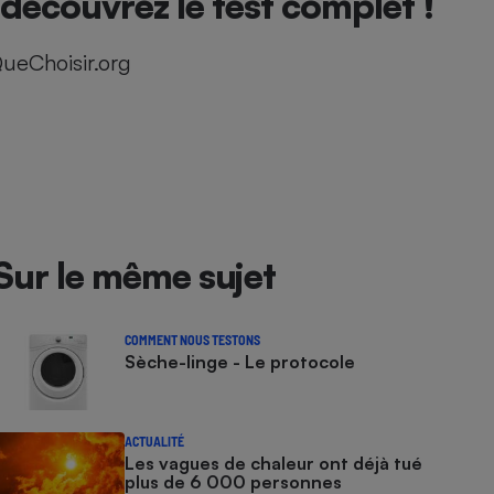
couvrez le test complet !
ueChoisir.org
Sur le même sujet
COMMENT NOUS TESTONS
Sèche-linge - Le protocole
ACTUALITÉ
Les vagues de chaleur ont déjà tué
plus de 6 000 personnes