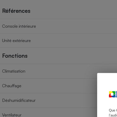
Références
Cafetière à expresso
Console intérieure
Unité extérieure
Fonctions
Climatisation
Robot ménager
Chauffage
Déshumidificateur
Que 
Ventilateur
l’aud