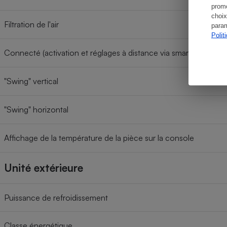
promo
choix
Filtration de l'air
param
Polit
Connecté (activation et réglages à distance via smartphone, ta
"Swing" vertical
"Swing" horizontal
Affichage de la température de la pièce sur la console
Unité extérieure
Puissance de refroidissement
Classe énergétique