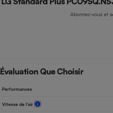
LG Standard Plus PC09SQ.NSJ
Internet
Abonnez-vous et a
Gros électroménager
Téléphonie
Petit électroménager 
Complément
alimentaire
Mutuelle
Assurance emprunteu
Matelas
Champa
Évaluation Que Choisir
boutei
Banque 
Téléviseur
Antimoustique
Lave-linge
Performances
Vitesse de l'air