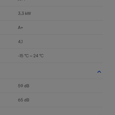
3,3 kW
A+
4,1
-15 °C ~ 24 °C
59 dB
65 dB