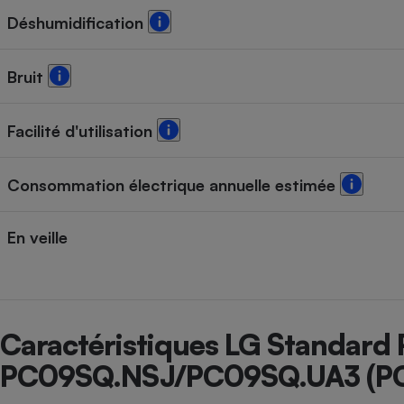
Radiateur électrique
Déshumidification
Téléphone mobile -
Bruit
Smartphone
Plaque de cuisson à
induction
Facilité d'utilisation
Consommation électrique annuelle estimée
Climatiseur -
Ventilateur
En veille
Antivirus
Climatiseur -
Ventilateur
Caractéristiques LG Standard 
PC09SQ.NSJ/PC09SQ.UA3 (P