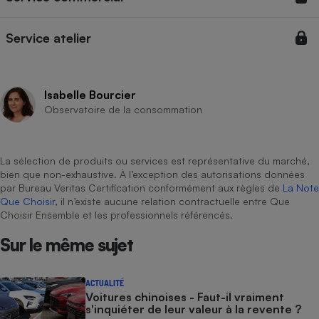
Téléphone mobile -
Smartphone
Plaque de cuisson à
Service atelier
induction
Isabelle Bourcier
Climatiseur -
Observatoire de la consommation
Ventilateur
La sélection de produits ou services est représentative du marché,
Antivirus
bien que non-exhaustive. À l’exception des autorisations données
Climatiseur -
par Bureau Veritas Certification conformément aux règles de
La Note
Ventilateur
Que Choisir
, il n’existe aucune relation contractuelle entre Que
Choisir Ensemble et les professionnels référencés.
Sur le même sujet
ACTUALITÉ
Voitures chinoises - Faut-il vraiment
s'inquiéter de leur valeur à la revente ?