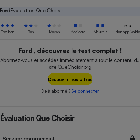
Petit électroménager - U
Ford
Évaluation Que Choisir
Complément
alimentaire
n.a
Mutuelle
Assurance emprunteur
Très bon
Bon
Moyen
Médiocre
Mauvais
Non applicable
Ford , découvrez le test complet !
Abonnez-vous et accédez immédiatement à tout le contenu du
Matelas
Champagne
site QueChoisir.org
bouteille
Banque en 
Découvrir nos offres
Téléviseur
Antimoustique
Lave-linge
Déjà abonné ?
Se connecter
Évaluation Que Choisir
Radiateur électrique
Service commercial