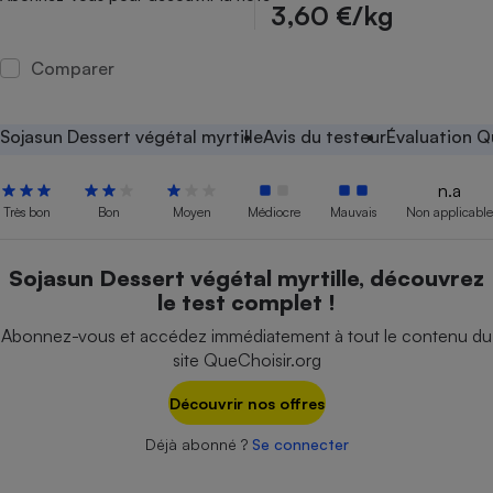
3,60 €/kg
Petit électroménager - U
Complément
Comparer
alimentaire
Mutuelle
Assurance emprunteur
Sojasun Dessert végétal myrtille
Avis du testeur
Évaluation Q
n.a
Matelas
Très bon
Bon
Moyen
Médiocre
Mauvais
Non applicable
Champagne
bouteille
Banque en 
Sojasun Dessert végétal myrtille, découvrez
Téléviseur
le test complet !
Antimoustique
Lave-linge
Abonnez-vous et accédez immédiatement à tout le contenu du
site QueChoisir.org
Découvrir nos offres
Radiateur électrique
Déjà abonné ?
Se connecter