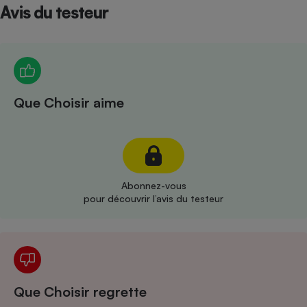
Téléphone mobile -
Avis du testeur
Smartphone
Plaque de cuisson à
induction
Climatiseur -
Que Choisir aime
Ventilateur
Antivirus
Climatiseur -
Abonnez-vous
Ventilateur
pour découvrir l’avis du testeur
Que Choisir regrette