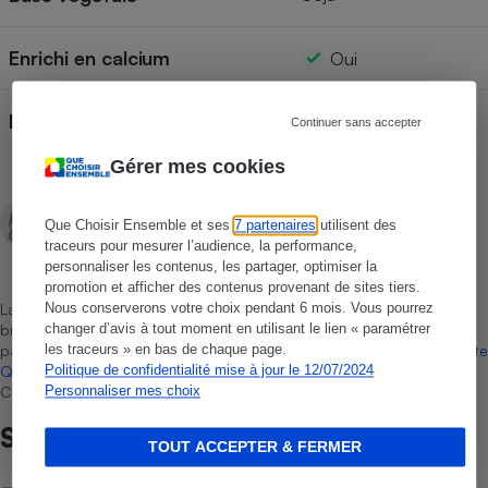
Enrichi en calcium
Oui
Bio
Non
Continuer sans accepter
Gérer mes cookies
Domitille Vey
Que Choisir Ensemble et ses
7 partenaires
utilisent des
Rédactrice technique
traceurs pour mesurer l’audience, la performance,
personnaliser les contenus, les partager, optimiser la
promotion et afficher des contenus provenant de sites tiers.
Nous conserverons votre choix pendant 6 mois. Vous pourrez
La sélection de produits ou services est représentative du marché,
changer d’avis à tout moment en utilisant le lien « paramétrer
bien que non-exhaustive. À l’exception des autorisations données
les traceurs » en bas de chaque page.
par Bureau Veritas Certification conformément aux règles de
La Note
Politique de confidentialité mise à jour le 12/07/2024
Que Choisir
, il n’existe aucune relation contractuelle entre Que
Personnaliser mes choix
Choisir Ensemble et les professionnels référencés.
Sur le même sujet
TOUT ACCEPTER & FERMER