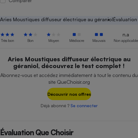
Comparer
Petit électroménager - U
Complément
alimentaire
Aries Moustiques diffuseur électrique au géraniol
Évaluation
Mutuelle
Assurance emprunteur
n.a
Très bon
Bon
Moyen
Médiocre
Mauvais
Non applicable
Aries Moustiques diffuseur électrique au
Matelas
Champagne
géraniol, découvrez le test complet !
bouteille
Banque en 
Abonnez-vous et accédez immédiatement à tout le contenu du
Téléviseur
site QueChoisir.org
Antimoustique
Lave-linge
Découvrir nos offres
Déjà abonné ?
Se connecter
Radiateur électrique
Évaluation Que Choisir