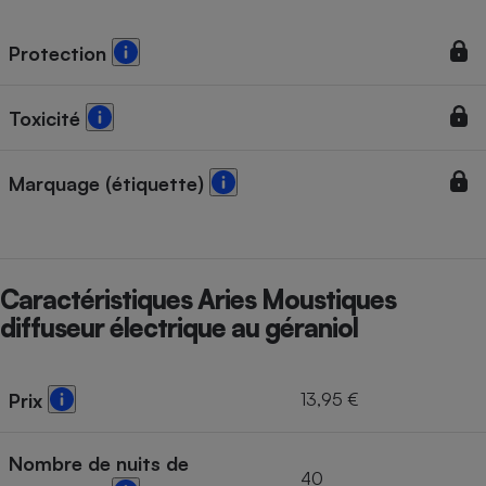
Téléphone mobile -
Smartphone
Plaque de cuisson à
Protection
induction
Toxicité
Climatiseur -
Ventilateur
Marquage (étiquette)
Antivirus
Climatiseur -
Caractéristiques Aries Moustiques
Ventilateur
diffuseur électrique au géraniol
13,95 €
Prix
Nombre de nuits de
40