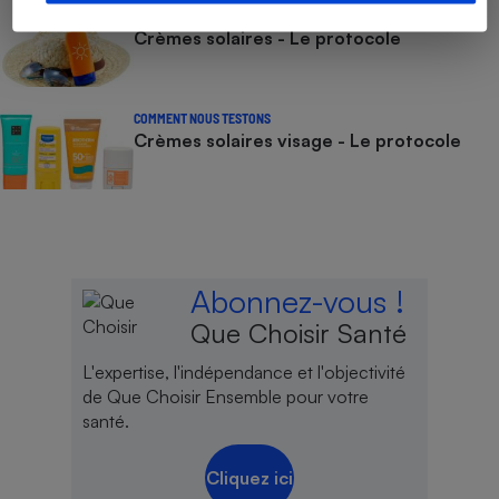
COMMENT NOUS TESTONS
Crèmes solaires - Le protocole
COMMENT NOUS TESTONS
Crèmes solaires visage - Le protocole
Abonnez-vous !
Que Choisir Santé
L'expertise, l'indépendance et l'objectivité
de Que Choisir Ensemble pour votre
santé.
Cliquez ici