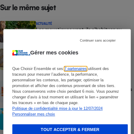
Sur le même sujet
ACTUALITÉ
Les moustiques vont-ils s’habituer au
répulsif le plus efficace ?
Continuer sans accepter
ACTION QUE CHOISIR ENSEMBLE
Gérer mes cookies
Test des crèmes solaires vendues sur
Temu, Shein et AliExpress - 9 sur 10
dangereuses pour la santé des
Que Choisir Ensemble et ses
7 partenaires
utilisent des
consommateurs
traceurs pour mesurer l’audience, la performance,
personnaliser les contenus, les partager, optimiser la
ACTUALITÉ
promotion et afficher des contenus provenant de sites tiers.
Crèmes solaires - Le bilan désastreux des
Nous conserverons votre choix pendant 6 mois. Vous pourrez
plateformes chinoises
changer d’avis à tout moment en utilisant le lien « paramétrer
les traceurs » en bas de chaque page.
Politique de confidentialité mise à jour le 12/07/2024
CONSEILS
Personnaliser mes choix
Crèmes solaires - Les logos à la loupe
TOUT ACCEPTER & FERMER