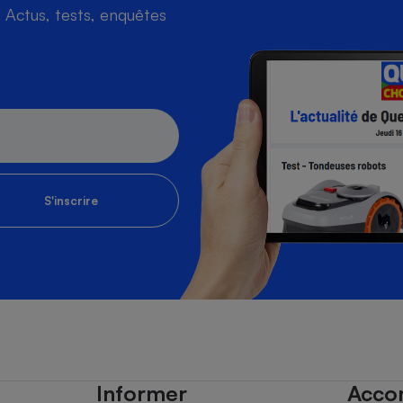
Actus, tests, enquêtes
S'inscrire
Informer
Acco