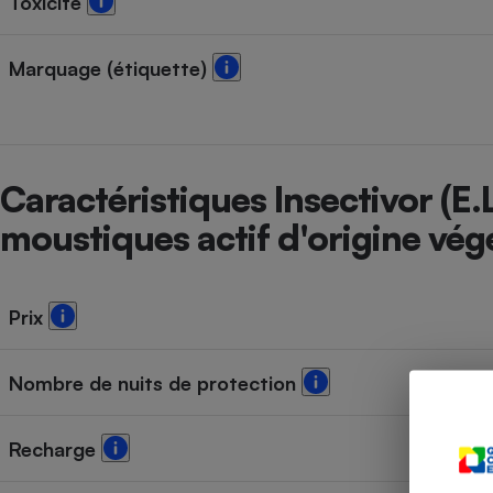
Toxicité
Radiateur électrique
Marquage (étiquette)
Téléphone mobile -
Smartphone
Plaque de cuisson à
induction
Caractéristiques Insectivor (E.L
moustiques actif d'origine vég
Climatiseur -
Ventilateur
Prix
Antivirus
Climatiseur -
Ventilateur
Nombre de nuits de protection
Recharge