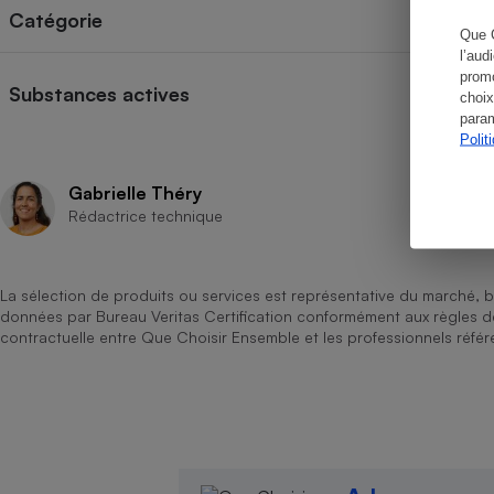
Catégorie
Que 
l’aud
promo
Substances actives
choix
Cafetière à expresso
param
Polit
Gabrielle Théry
Rédactrice technique
La sélection de produits ou services est représentative du marché, b
données par Bureau Veritas Certification conformément aux règles 
Robot ménager
contractuelle entre Que Choisir Ensemble et les professionnels référ