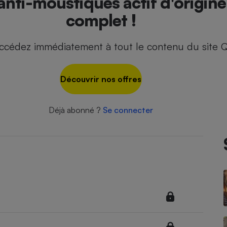
 anti-moustiques actif d'origine
complet !
ccédez immédiatement à tout le contenu du site Q
- Ustensile
Foie gras
Aide auditive
r
Assurance vie
Découvrir nos offres
Déjà abonné ?
Se connecter
Poêle à granulés
gne - Comment choisir une
lle de champagne
en ligne
Ordinateur portable
Crème solaire
Lave-vaisselle