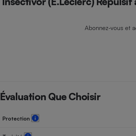
Insectivor (E.Leclerc) Répulsif
Internet
Gros électroménager
Téléphonie
Abonnez-vous et a
Petit électroménager 
Complément
alimentaire
Mutuelle
Assurance emprunteu
Matelas
Champa
boutei
Banque 
Évaluation Que Choisir
Téléviseur
Antimoustique
Lave-linge
Protection