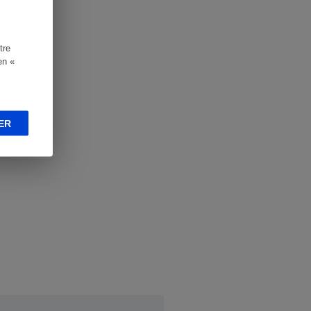
tre
en «
ER