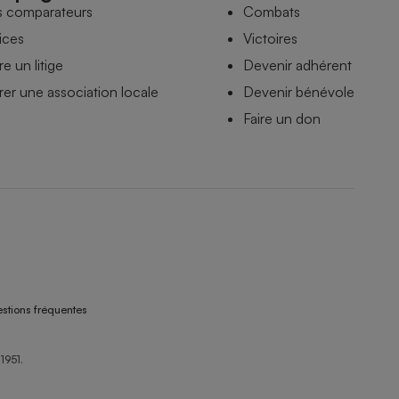
s comparateurs
Combats
ices
Victoires
e un litige
Devenir adhérent
er une association locale
Devenir bénévole
Faire un don
stions fréquentes
1951.