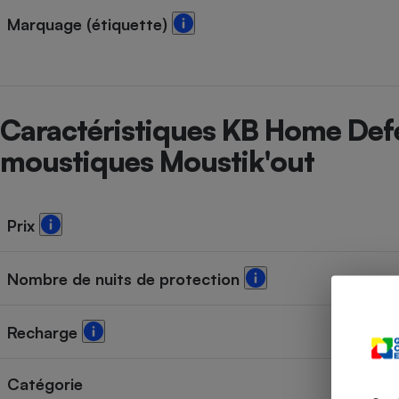
Radiateur électrique
Marquage (étiquette)
Téléphone mobile -
Smartphone
Plaque de cuisson à
induction
Caractéristiques KB Home Defe
moustiques Moustik'out
Climatiseur -
Ventilateur
Prix
Antivirus
Nombre de nuits de protection
Climatiseur -
Ventilateur
Recharge
Catégorie