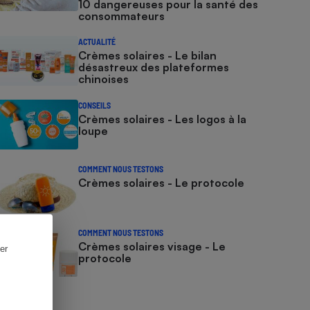
10 dangereuses pour la santé des
consommateurs
ACTUALITÉ
Crèmes solaires - Le bilan
désastreux des plateformes
chinoises
CONSEILS
Crèmes solaires - Les logos à la
loupe
COMMENT NOUS TESTONS
Crèmes solaires - Le protocole
COMMENT NOUS TESTONS
Crèmes solaires visage - Le
er
protocole