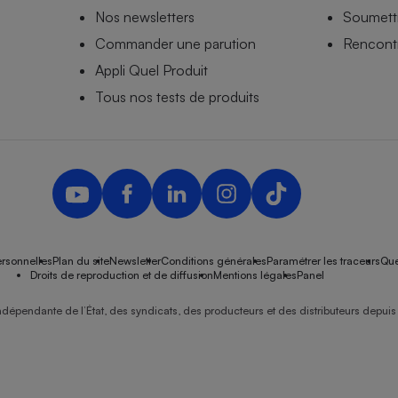
Nos newsletters
Soumettr
Commander une parution
Rencontr
Appli Quel Produit
Tous nos tests de produits
rsonnelles
Plan du site
Newsletter
Conditions générales
Paramétrer les traceurs
Que
Droits de reproduction et de diffusion
Mentions légales
Panel
ndépendante de l’État, des syndicats, des producteurs et des distributeurs depuis 