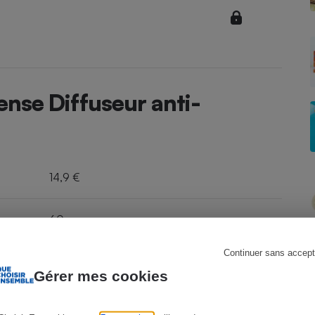
Électricité - Gaz
Appareil photo
numérique
Four encastrable
nse Diffuseur anti-
Lessive
14,9 €
60
Aspirateur
Continuer sans accept
Liquide
Gérer mes cookies
Répulsif