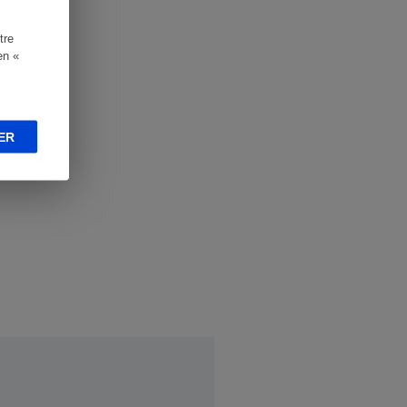
tre
en «
ER