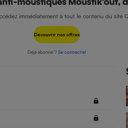
nti-moustiques Moustik'out, dé
ccédez immédiatement à tout le contenu du site Q
- Ustensile
Foie gras
Découvrir nos offres
Aide auditive
r
Assurance vie
Déjà abonné ?
Se connecter
Poêle à granulés
gne - Comment choisir une
lle de champagne
en ligne
Ordinateur portable
Crème solaire
Lave-vaisselle