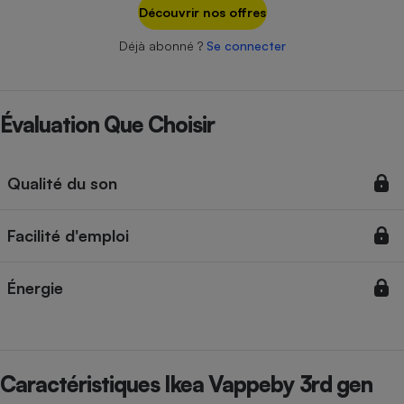
Téléphone mobile -
Découvrir nos offres
Smartphone
Plaque de cuisson à
Déjà abonné ?
Se connecter
induction
Évaluation Que Choisir
Climatiseur -
Ventilateur
Qualité du son
Antivirus
Facilité d'emploi
Climatiseur -
Ventilateur
Énergie
Caractéristiques Ikea Vappeby 3rd gen