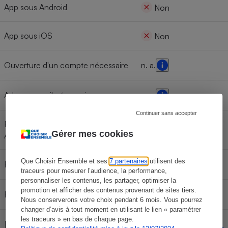
App sous Android
Non
App sous iOS
Non
Ouverture d'un compte nécessaire
n. a.
Adresse email nécessaire
n. a.
Continuer sans accepter
Fonction de télécommande
n. a.
Gérer mes cookies
Android
Que Choisir Ensemble et ses
7 partenaires
utilisent des
Fonction de télécommande iOS
n. a.
traceurs pour mesurer l’audience, la performance,
personnaliser les contenus, les partager, optimiser la
promotion et afficher des contenus provenant de sites tiers.
Réglage courbe de réponse
n. a.
Nous conserverons votre choix pendant 6 mois. Vous pourrez
changer d’avis à tout moment en utilisant le lien « paramétrer
les traceurs » en bas de chaque page.
Batterie