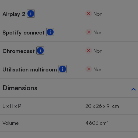
Cafetière à expressos
Airplay 2
Non
Spotify connect
Non
Chromecast
Non
Utilisation multiroom
Non
Robot ménager
Dimensions
L x H x P
20 x 26 x 9 cm
Volume
4 603 cm³