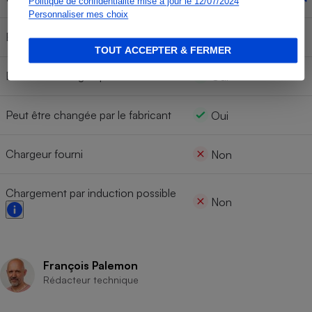
Politique de confidentialité mise à jour le 12/07/2024
Personnaliser mes choix
Batterie propriétaire
Oui
TOUT ACCEPTER & FERMER
Peut être changée par l'utilisateur
Oui
Peut être changée par le fabricant
Oui
Chargeur fourni
Non
Chargement par induction possible
Non
François Palemon
Rédacteur technique