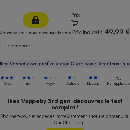
Petit électroménager - U
Complément
Prix
alimentaire
Mutuelle
Assurance emprunteur
49,99 €
Prix indicatif
Abonnez-vous pour découvrir la note
Comparer
Matelas
Champagne
bouteille
Ikea Vappeby 3rd gen
Évaluation Que Choisir
Caractéristiqu
Banque en 
Téléviseur
n.a
Antimoustique
Très bon
Bon
Moyen
Médiocre
Mauvais
Non applicable
Lave-linge
Ikea Vappeby 3rd gen, découvrez le test
complet !
Radiateur électrique
Abonnez-vous et accédez immédiatement à tout le contenu du
site QueChoisir.org