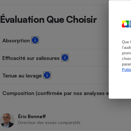
Évaluation Que Choisir
Cafetière à expresso
Absorption
Que 
l’aud
promo
Efficacité sur salissures
choix
param
Polit
Tenue au lavage
Robot ménager
Composition (confirmée par nos analyses en labo)
Éric Bonneff
Directeur des essais comparatifs