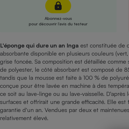
Radiateur électrique
Abonnez-vous
Téléphone mobile -
pour découvrir l’avis du testeur
Smartphone
Plaque de cuisson à
induction
L'éponge qui dure un an Inga
est constituée de 
absorbante disponible en plusieurs couleurs (vert, 
Climatiseur -
grise foncée. Sa composition est détaillée comme s
Ventilateur
de polyester, le côté absorbant est composé de 8
tandis que la mousse est faite à 100 % de polyur
Antivirus
conçue pour être lavée en machine à des tempéra
ce soit au lave-linge ou au lave-vaisselle. D’après 
Climatiseur -
Ventilateur
surfaces et offrirait une grande efficacité. Elle es
garantie d'un an. Vendues par deux et maintenues 
relativement élevé.