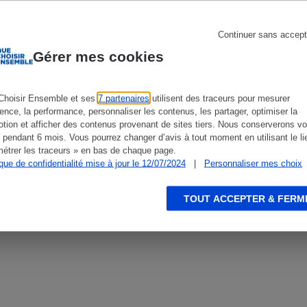
Continuer sans accept
Gérer mes cookies
s
Réfrigérateur
Choisir Ensemble et ses
7 partenaires
utilisent des traceurs pour mesurer
ience, la performance, personnaliser les contenus, les partager, optimiser la
tion et afficher des contenus provenant de sites tiers. Nous conserverons vo
 pendant 6 mois. Vous pourrez changer d’avis à tout moment en utilisant le li
étrer les traceurs » en bas de chaque page.
ique de confidentialité mise à jour le 12/07/2024
|
Personnaliser mes choix
TOUT ACCEPTER & FERM