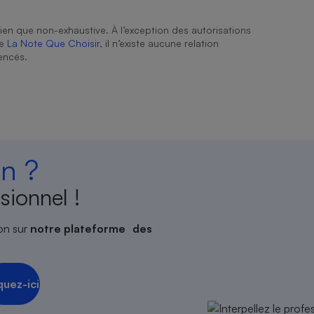
ien que non-exhaustive. À l’exception des autorisations
de
La Note Que Choisir
, il n’existe aucune relation
encés.
n ?
sionnel !
on sur
notre plateforme des
quez-ici