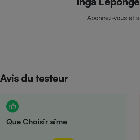
Inga L’éponge 
Internet
Abonnez-vous et a
Gros électroménager
Téléphonie
Petit électroménager 
Complément
alimentaire
Mutuelle
Assurance emprunteu
Avis du testeur
Matelas
Champa
boutei
Banque 
Téléviseur
Antimoustique
Lave-linge
Que Choisir aime