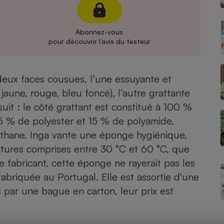
Électricité - Gaz
Abonnez-vous
Appareil photo
pour découvrir l’avis du testeur
numérique
Four encastrable
deux faces cousues, l’une essuyante et
jaune, rouge, bleu foncé), l’autre grattante
Lessive
uit : le côté grattant est constitué à 100 %
5 % de polyester et 15 % de polyamide,
éthane. Inga vante une éponge hygiénique,
tures comprises entre 30 °C et 60 °C, que
le fabricant, cette éponge ne rayerait pas les
Aspirateur
t fabriquée au Portugal. Elle est assortie d'une
par une bague en carton, leur prix est