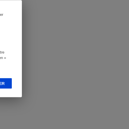
er
tre
en «
ER