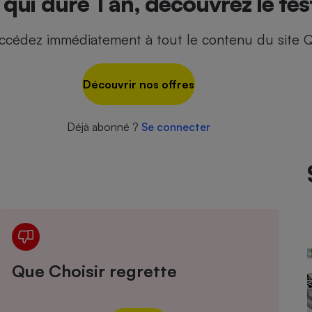
qui dure 1 an, découvrez le tes
ccédez immédiatement à tout le contenu du site Q
- Ustensile
Foie gras
Découvrir nos offres
Aide auditive
r
Assurance vie
Déjà abonné ?
Se connecter
Poêle à granulés
gne - Comment choisir une
lle de champagne
en ligne
Ordinateur portable
Crème solaire
Lave-vaisselle
Que Choisir regrette