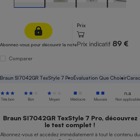
Petit électroménager - U
Complément
alimentaire
Prix
Mutuelle
Assurance emprunteur
89 €
Prix indicatif
Abonnez-vous pour découvrir la note
Comparer
Matelas
Champagne
bouteille
Banque en 
Braun SI7042GR TexStyle 7 Pro
Évaluation Que Choisir
Carac
Téléviseur
Antimoustique
Lave-linge
n.a
Très bon
Bon
Moyen
Médiocre
Mauvais
Non applicable
Braun SI7042GR TexStyle 7 Pro, découvrez
Radiateur électrique
le test complet !
Abonnez-vous et accédez immédiatement à tout le contenu du