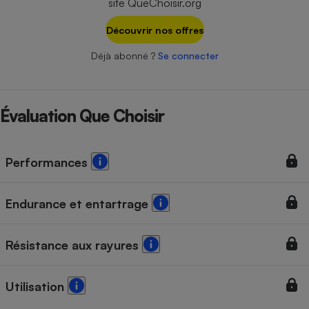
site QueChoisir.org
Téléphone mobile -
Smartphone
Plaque de cuisson à
Découvrir nos offres
induction
Déjà abonné ?
Se connecter
Climatiseur -
Évaluation Que Choisir
Ventilateur
Antivirus
Performances
Climatiseur -
Ventilateur
Endurance et entartrage
Résistance aux rayures
Utilisation