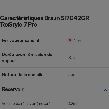
Cafetière à expressos
Caractéristiques Braun SI7042GR
TexStyle 7 Pro
Fer vapeur sans fil
Non
Durée avant émission de
Robot ménager
50 s
vapeur
Nature de la semelle
Inox
Réservoir
Volume du réservoir (mesuré)
0,28 l