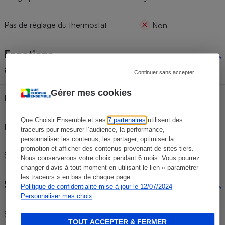
Pas de réglage du thermostat
Non
Fonctions
additionnelles
Continuer sans accepter
Gérer mes cookies
Défroissage vertical
Oui
Que Choisir Ensemble et ses
7 partenaires
utilisent des
Mode "Eco"
Non
traceurs pour mesurer l’audience, la performance,
personnaliser les contenus, les partager, optimiser la
promotion et afficher des contenus provenant de sites tiers.
Système anti-gouttes
Oui
Nous conserverons votre choix pendant 6 mois. Vous pourrez
changer d’avis à tout moment en utilisant le lien « paramétrer
les traceurs » en bas de chaque page.
Sprays
Politique de confidentialité mise à jour le 12/07/2024
Personnaliser mes choix
Spray
Oui
TOUT ACCEPTER & FERMER