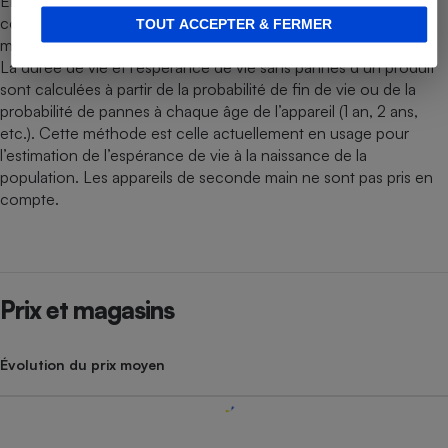
En février 2025, une enquête a été réalisée auprès de 12 470
consommateurs européens pour connaître la fiabilité des
TOUT ACCEPTER & FERMER
marques de fers à repasser.
La durée de vie et l’espérance de vie sans pannes d’un produit
sont calculées à partir de la probabilité de fin de vie ou de la
probabilité de pannes à chaque âge de l’appareil (1 an, 2 ans,
etc.). Cette méthode est celle actuellement en usage pour
l’estimation de l’espérance de vie à la naissance de la
population. Les appareils de seconde main ne sont pas pris en
compte.
Prix et magasins
Évolution du prix moyen