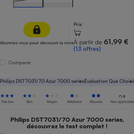
Petit électroménager - U
Complément
alimentaire
Prix
Mutuelle
Assurance emprunteur
61,99 €
À partir de
Abonnez-vous pour découvrir la note
(13 offres)
Matelas
Champagne
Comparer
bouteille
Banque en 
Téléviseur
Philips DST7031/70 Azur 7000 series
Évaluation Que Choisi
Antimoustique
Lave-linge
n.a
Très bon
Bon
Moyen
Médiocre
Mauvais
Non applicable
Radiateur électrique
Philips DST7031/70 Azur 7000 series,
découvrez le test complet !