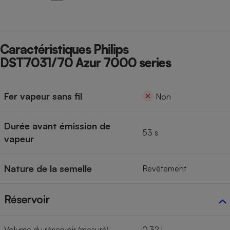
Cafetière à expressos
Caractéristiques Philips
DST7031/70 Azur 7000 series
Fer vapeur sans fil
Non
Robot ménager
Durée avant émission de
53 s
vapeur
Nature de la semelle
Revêtement
Réservoir
Volume du réservoir (mesuré)
0,32 l