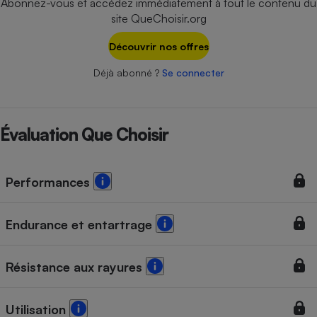
Abonnez-vous et accédez immédiatement à tout le contenu du
Téléphone mobile -
site QueChoisir.org
Smartphone
Plaque de cuisson à
induction
Découvrir nos offres
Déjà abonné ?
Se connecter
Climatiseur -
Ventilateur
Évaluation Que Choisir
Antivirus
Performances
Climatiseur -
Ventilateur
Endurance et entartrage
Résistance aux rayures
Utilisation