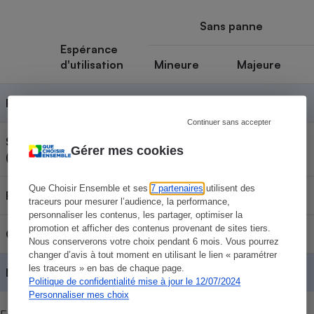
Sans panne
Espérance
d'utilisation
Mineure
Majeure
Philips
Contenu réservé aux abonnés
Continuer sans accepter
SilverCrest
Contenu réservé aux abonnés
Gérer mes cookies
(Lidl)
Que Choisir Ensemble et ses
7 partenaires
utilisent des
Rowenta
Contenu réservé aux abonnés
traceurs pour mesurer l’audience, la performance,
personnaliser les contenus, les partager, optimiser la
promotion et afficher des contenus provenant de sites tiers.
Calor
Contenu réservé aux abonnés
Nous conserverons votre choix pendant 6 mois. Vous pourrez
changer d’avis à tout moment en utilisant le lien « paramétrer
les traceurs » en bas de chaque page.
Moyennes
Contenu réservé aux abonnés
Politique de confidentialité mise à jour le 12/07/2024
Personnaliser mes choix