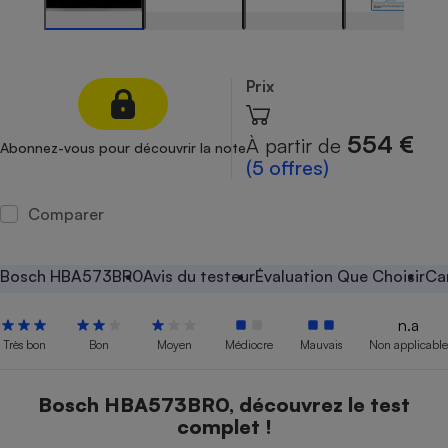
Petit électroménager - U
Complément
alimentaire
Mutuelle
Prix
Assurance emprunteur
554 €
À partir de
Abonnez-vous pour découvrir la note
(5 offres)
Matelas
Champagne
Comparer
bouteille
Banque en 
Téléviseur
Bosch HBA573BR0
Avis du testeur
Évaluation Que Choisir
Ca
Antimoustique
Lave-linge
n.a
Très bon
Bon
Moyen
Médiocre
Mauvais
Non applicable
Radiateur électrique
Bosch HBA573BR0, découvrez le test
complet !