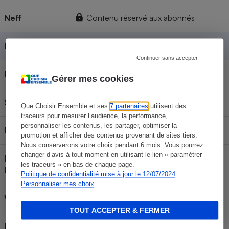
Neff
Contenu réservé aux abonnés
Bosch
Contenu réservé aux abonnés
Continuer sans accepter
Hotpoint
Contenu réservé aux abonnés
Gérer mes cookies
Sauter
Contenu réservé aux abonnés
Que Choisir Ensemble et ses
7 partenaires
utilisent des
traceurs pour mesurer l’audience, la performance,
personnaliser les contenus, les partager, optimiser la
Electrolux
Contenu réservé aux abonnés
promotion et afficher des contenus provenant de sites tiers.
Nous conserverons votre choix pendant 6 mois. Vous pourrez
changer d’avis à tout moment en utilisant le lien « paramétrer
De
Contenu réservé aux abonnés
les traceurs » en bas de chaque page.
Dietrich
Politique de confidentialité mise à jour le 12/07/2024
Personnaliser mes choix
Whirlpool
Contenu réservé aux abonnés
TOUT ACCEPTER & FERMER
Brandt
Contenu réservé aux abonnés