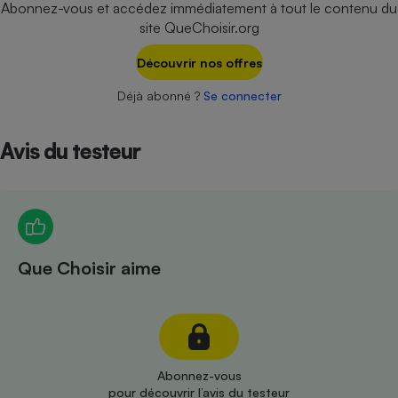
Abonnez-vous et accédez immédiatement à tout le contenu du
Téléphone mobile -
Smartphone
site QueChoisir.org
Plaque de cuisson à
induction
Découvrir nos offres
Déjà abonné ?
Se connecter
Climatiseur -
Ventilateur
Avis du testeur
Antivirus
Climatiseur -
Ventilateur
Que Choisir aime
Abonnez-vous
pour découvrir l’avis du testeur