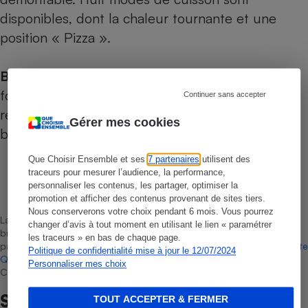
disponibles, dont la chaleur tournante et une
position « Pizza ».
Bon à savoir :
en Inox et fabriqué en France, le
four
Brandt BXP6555X
est décliné sous les
Continuer sans accepter
références BXP6555B en noir et BXP6555W en
Gérer mes cookies
blanc.
Que Choisir Ensemble et ses
7 partenaires
utilisent des
traceurs pour mesurer l’audience, la performance,
Laurent Baubeste
personnaliser les contenus, les partager, optimiser la
Rédacteur technique
promotion et afficher des contenus provenant de sites tiers.
Nous conserverons votre choix pendant 6 mois. Vous pourrez
La sélection de produits ou services est représentative du marché,
changer d’avis à tout moment en utilisant le lien « paramétrer
bien que non-exhaustive. À l’exception des autorisations données
les traceurs » en bas de chaque page.
par Bureau Veritas Certification conformément aux règles de
La Note
Politique de confidentialité mise à jour le 12/07/2024
Que Choisir
, il n’existe aucune relation contractuelle entre Que
Personnaliser mes choix
Choisir Ensemble et les professionnels référencés.
Sur le même sujet
TOUT ACCEPTER & FERMER