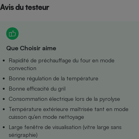
Avis du testeur
Petit électroménager - U
Complément
alimentaire
Mutuelle
Assurance emprunteur
Que Choisir aime
Matelas
Rapidité de préchauffage du four en mode
Champagne
bouteille
convection
Banque en 
Bonne régulation de la température
Téléviseur
Antimoustique
Bonne efficacité du gril
Lave-linge
Consommation électrique lors de la pyrolyse
Température extérieure maîtrisée tant en mode
cuisson qu’en mode nettoyage
Radiateur électrique
Large fenêtre de visualisation (vitre large sans
sérigraphie)