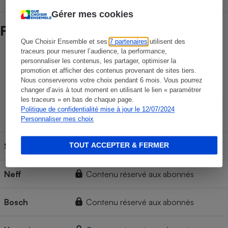
Gérer mes cookies
Fiabilité des marques
Que Choisir Ensemble et ses
7 partenaires
utilisent des
traceurs pour mesurer l’audience, la performance,
Durée de vie des marques
personnaliser les contenus, les partager, optimiser la
promotion et afficher des contenus provenant de sites tiers.
Nous conserverons votre choix pendant 6 mois. Vous pourrez
Sans panne
changer d’avis à tout moment en utilisant le lien « paramétrer
les traceurs » en bas de chaque page.
Espérance
Politique de confidentialité mise à jour le 12/07/2024
d'utilisation
Mineure
Majeure
Personnaliser mes choix
TOUT ACCEPTER & FERMER
Siemens
Contenu réservé aux abonnés
Neff
Contenu réservé aux abonnés
Bosch
Contenu réservé aux abonnés