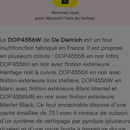
Cafetière à expressos
Abonnez-vous
pour découvrir l’avis du testeur
Le
DOP4556
W
de
De Dietrich
est un four
multifonction fabriqué en France. Il est proposé
en plusieurs coloris :
DOP4556B
en noir Infini,
DOP4556H
en noir avec finition extérieure
Robot ménager
Héritage noir & cuivre,
DOP4556X
en noir avec
finition extérieure Inox stellaire, DOP4556W en
blanc avec finition extérieure Blanc éternel et
DOP4556MB en noir avec finition extérieure
Master Black. Ce four encastrable dispose d’une
cavité émaillée de 73 l avec 6 niveaux de cuisson,
d’un système de nettoyage par pyrolyse (plusieurs
durées) et d’une porte froide à fermeture douce.