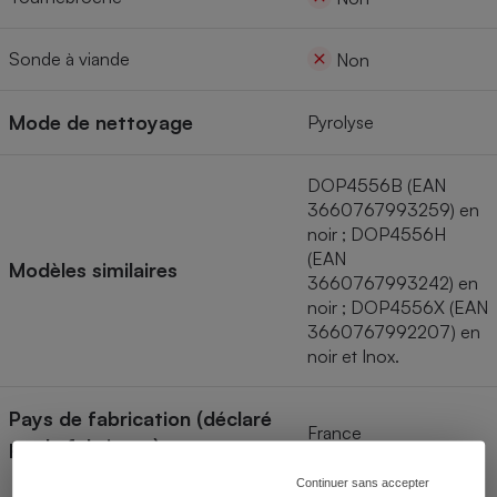
Sonde à viande
Non
Mode de nettoyage
Pyrolyse
DOP4556B (EAN
3660767993259) en
noir ; DOP4556H
(EAN
Modèles similaires
3660767993242) en
noir ; DOP4556X (EAN
3660767992207) en
noir et Inox.
Pays de fabrication (déclaré
France
par le fabricant)
Continuer sans accepter