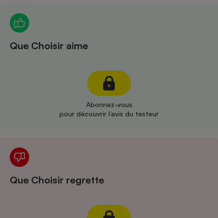
Téléphone mobile -
Smartphone
Plaque de cuisson à
induction
Que Choisir aime
Climatiseur -
Ventilateur
Abonnez-vous
Antivirus
pour découvrir l’avis du testeur
Climatiseur -
Ventilateur
Que Choisir regrette