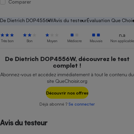
Comparer
Petit électroménager - U
Complément
alimentaire
De Dietrich DOP4556W
Avis du testeur
Évaluation Que Chois
Mutuelle
Assurance emprunteur
n.a
Très bon
Bon
Moyen
Médiocre
Mauvais
Non applicable
Matelas
De Dietrich DOP4556W, découvrez le test
Champagne
complet !
bouteille
Banque en 
Abonnez-vous et accédez immédiatement à tout le contenu du
Téléviseur
site QueChoisir.org
Antimoustique
Lave-linge
Découvrir nos offres
Déjà abonné ?
Se connecter
Radiateur électrique
Avis du testeur