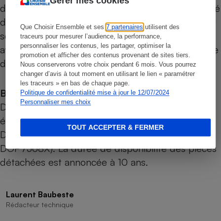
Gérer mes cookies
disponibles. Pour le nettoyage, ce four est équipé
d’un mode pyrolyse. L’équipement fourni en série
Que Choisir Ensemble et ses
7 partenaires
utilisent des
se compose de deux grilles, d’un plat profond
traceurs pour mesurer l’audience, la performance,
personnaliser les contenus, les partager, optimiser la
avec deux demi-grilles amovibles et d’un système
promotion et afficher des contenus provenant de sites tiers.
de rails télescopiques (un niveau).
Nous conserverons votre choix pendant 6 mois. Vous pourrez
changer d’avis à tout moment en utilisant le lien « paramétrer
les traceurs » en bas de chaque page.
Bon à savoir :
commercialisé chez Boulanger,
Politique de confidentialité mise à jour le 12/07/2024
Personnaliser mes choix
Darty ou Ubaldi, le DOP7568G Gris Inox est
également commercialisé en blanc (référence
TOUT ACCEPTER & FERMER
DOP7568W
) et en noir et Inox (référence
DOP7568X
). La durée de disponibilité des pièces
détachées est annoncée à 10 ans.
Laurent Baubeste
Rédacteur technique