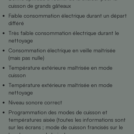
Téléphone mobile -
cuisson de grands gâteaux
Smartphone
Plaque de cuisson à
Faible consommation électrique durant un départ
induction
différé
Très faible consommation électrique durant le
nettoyage
Climatiseur -
Ventilateur
Consommation électrique en veille maîtrisée
(mais pas nulle)
Température extérieure maîtrisée en mode
Antivirus
cuisson
Climatiseur -
Ventilateur
Température extérieure maîtrisée en mode
nettoyage
Niveau sonore correct
Programmation des modes de cuisson et
températures aisée (toutes les informations sont
sur les écrans ; mode de cuisson francisés sur le