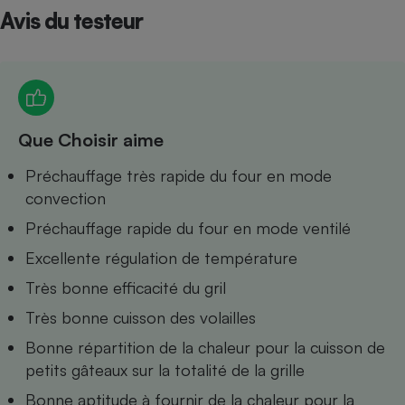
Avis du testeur
Petit électroménager - U
Complément
alimentaire
Mutuelle
Assurance emprunteur
Que Choisir aime
Matelas
Préchauffage très rapide du four en mode
Champagne
bouteille
convection
Banque en 
Préchauffage rapide du four en mode ventilé
Téléviseur
Antimoustique
Excellente régulation de température
Lave-linge
Très bonne efficacité du gril
Très bonne cuisson des volailles
Bonne répartition de la chaleur pour la cuisson de
Radiateur électrique
petits gâteaux sur la totalité de la grille
Bonne aptitude à fournir de la chaleur pour la