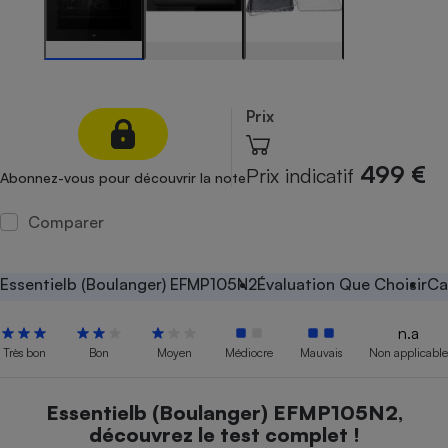
Petit électroménager - U
Complément
alimentaire
Mutuelle
Assurance emprunteur
Prix
499 €
Prix indicatif
Abonnez-vous pour découvrir la note
Matelas
Champagne
bouteille
Comparer
Banque en 
Téléviseur
Antimoustique
Essentielb (Boulanger) EFMP105N2
Évaluation Que Choisir
Ca
Lave-linge
n.a
Très bon
Bon
Moyen
Médiocre
Mauvais
Non applicable
Radiateur électrique
Essentielb (Boulanger) EFMP105N2,
découvrez le test complet !