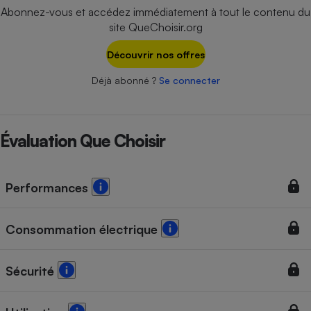
Téléphone mobile -
Abonnez-vous et accédez immédiatement à tout le contenu du
Smartphone
site QueChoisir.org
Plaque de cuisson à
induction
Découvrir nos offres
Déjà abonné ?
Se connecter
Climatiseur -
Ventilateur
Évaluation Que Choisir
Antivirus
Climatiseur -
Performances
Ventilateur
Consommation électrique
Sécurité