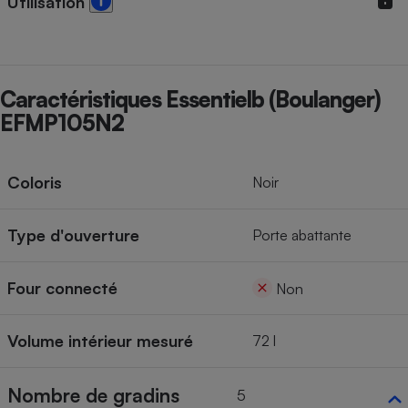
Utilisation
Cafetière à expressos
Caractéristiques Essentielb (Boulanger)
EFMP105N2
Coloris
Noir
Robot ménager
Type d'ouverture
Porte abattante
Four connecté
Non
Volume intérieur mesuré
72 l
Nombre de gradins
5