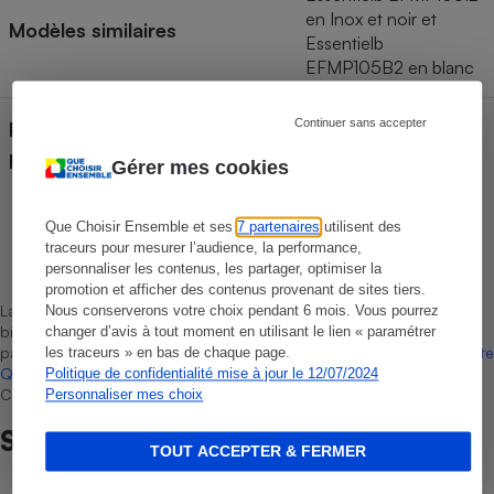
en Inox et noir et
Modèles similaires
Essentielb
EFMP105B2 en blanc
Continuer sans accepter
Pays de fabrication (déclaré
Italie
par le fabricant)
Gérer mes cookies
Que Choisir Ensemble et ses
7 partenaires
utilisent des
Laurent Baubeste
traceurs pour mesurer l’audience, la performance,
Rédacteur technique
personnaliser les contenus, les partager, optimiser la
promotion et afficher des contenus provenant de sites tiers.
La sélection de produits ou services est représentative du marché,
Nous conserverons votre choix pendant 6 mois. Vous pourrez
bien que non-exhaustive. À l’exception des autorisations données
changer d’avis à tout moment en utilisant le lien « paramétrer
par Bureau Veritas Certification conformément aux règles de
La Note
les traceurs » en bas de chaque page.
Que Choisir
, il n’existe aucune relation contractuelle entre Que
Politique de confidentialité mise à jour le 12/07/2024
Choisir Ensemble et les professionnels référencés.
Personnaliser mes choix
Sur le même sujet
TOUT ACCEPTER & FERMER