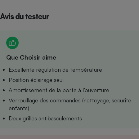
Petit électroménager - U
Complément
Avis du testeur
alimentaire
Mutuelle
Assurance emprunteur
Que Choisir aime
Matelas
Champagne
bouteille
Excellente régulation de température
Banque en 
Position éclairage seul
Téléviseur
Antimoustique
Amortissement de la porte à l’ouverture
Lave-linge
Verrouillage des commandes (nettoyage, sécurité
enfants)
Deux grilles antibasculements
Radiateur électrique