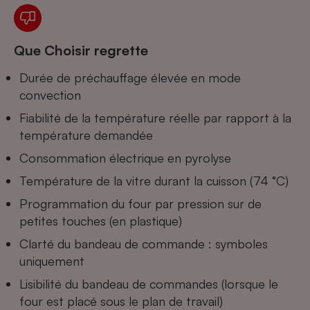
Téléphone mobile -
Smartphone
Plaque de cuisson à
induction
Que Choisir regrette
Durée de préchauffage élevée en mode
convection
Climatiseur -
Ventilateur
Fiabilité de la température réelle par rapport à la
température demandée
Consommation électrique en pyrolyse
Antivirus
Température de la vitre durant la cuisson (74 °C)
Climatiseur -
Ventilateur
Programmation du four par pression sur de
petites touches (en plastique)
Clarté du bandeau de commande : symboles
uniquement
Lisibilité du bandeau de commandes (lorsque le
four est placé sous le plan de travail)