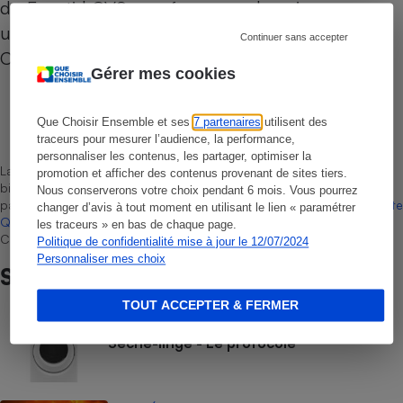
du Framtid OV9 : performance de cuisson,
utilisation, sécurité et consommations.
Continuer sans accepter
Ce modèle est uniquement disponible en inox.
Gérer mes cookies
Laurent Baubeste
Que Choisir Ensemble et ses
7 partenaires
utilisent des
Rédacteur technique
traceurs pour mesurer l’audience, la performance,
personnaliser les contenus, les partager, optimiser la
La sélection de produits ou services est représentative du marché,
promotion et afficher des contenus provenant de sites tiers.
bien que non-exhaustive. À l’exception des autorisations données
Nous conserverons votre choix pendant 6 mois. Vous pourrez
par Bureau Veritas Certification conformément aux règles de
La Note
changer d’avis à tout moment en utilisant le lien « paramétrer
Que Choisir
, il n’existe aucune relation contractuelle entre Que
les traceurs » en bas de chaque page.
Choisir Ensemble et les professionnels référencés.
Politique de confidentialité mise à jour le 12/07/2024
Personnaliser mes choix
Sur le même sujet
TOUT ACCEPTER & FERMER
COMMENT NOUS TESTONS
Sèche-linge - Le protocole