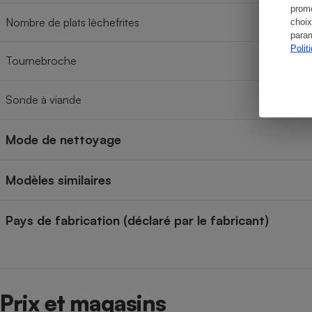
promo
Nombre de plats lèchefrites
choix
param
Polit
Tournebroche
Sonde à viande
Mode de nettoyage
Modèles similaires
Pays de fabrication (déclaré par le fabricant)
Prix et magasins