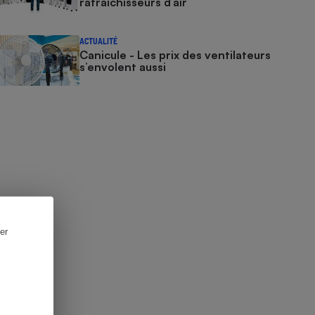
rafraîchisseurs d’air
ACTUALITÉ
Canicule - Les prix des ventilateurs
s’envolent aussi
er