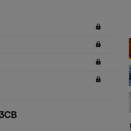
Électricité - Gaz
Appareil photo
numérique
Four encastrable
Lessive
Aspirateur
73CB