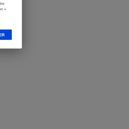
tre
en «
ER