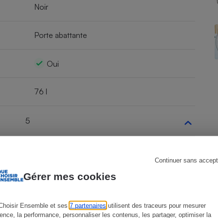
Noir
Porte abattante
s
Réfrigérateur
Oui
76 l
5
Oui
Continuer sans accept
Gérer mes cookies
Choisir Ensemble et ses
7 partenaires
utilisent des traceurs pour mesurer
1
ience, la performance, personnaliser les contenus, les partager, optimiser la