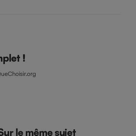
plet !
ueChoisir.org
Sur le même sujet