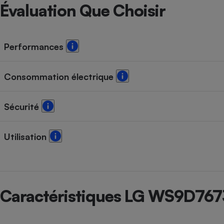
Radiateur électrique
Évaluation Que Choisir
Téléphone mobile -
Smartphone
Performances
Plaque de cuisson à
induction
Consommation électrique
Climatiseur -
Sécurité
Ventilateur
Utilisation
Antivirus
Climatiseur -
Ventilateur
Caractéristiques LG WS9D76