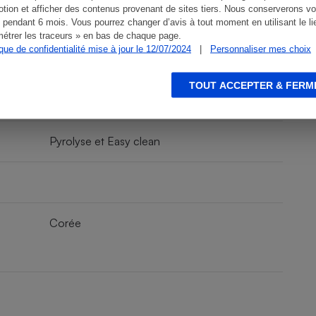
tion et afficher des contenus provenant de sites tiers. Nous conserverons vo
2
 pendant 6 mois. Vous pourrez changer d’avis à tout moment en utilisant le li
étrer les traceurs » en bas de chaque page.
ique de confidentialité mise à jour le 12/07/2024
|
Personnaliser mes choix
Non
TOUT ACCEPTER & FERM
Non
Pyrolyse et Easy clean
Corée