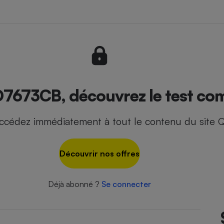
- Ustensile
Foie gras
Aide auditive
r
Assurance vie
673CB, découvrez le test com
ccédez immédiatement à tout le contenu du site Q
Poêle à granulés
gne - Comment choisir une
lle de champagne
en ligne
Découvrir nos offres
Ordinateur portable
Crème solaire
Lave-vaisselle
Déjà abonné ?
Se connecter