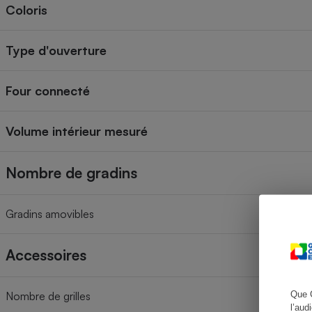
Coloris
Type d'ouverture
Cafetière à expresso
Four connecté
Volume intérieur mesuré
Nombre de gradins
Robot ménager
Gradins amovibles
Accessoires
Que 
Nombre de grilles
l’aud