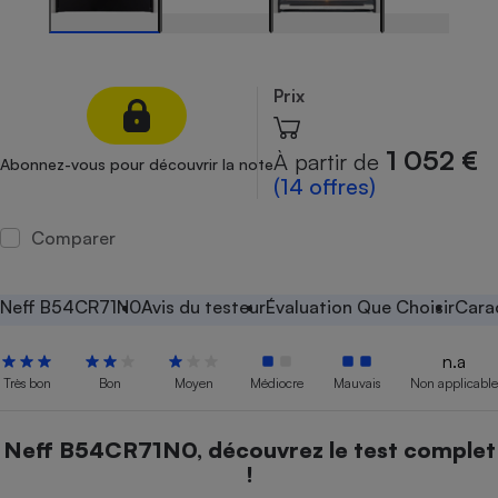
Petit électroménager - U
Complément
alimentaire
Mutuelle
Prix
Assurance emprunteur
1 052 €
À partir de
Abonnez-vous pour découvrir la note
(14 offres)
Matelas
Champagne
Comparer
bouteille
Banque en 
Téléviseur
Neff B54CR71N0
Avis du testeur
Évaluation Que Choisir
Cara
Antimoustique
Lave-linge
n.a
Très bon
Bon
Moyen
Médiocre
Mauvais
Non applicable
Radiateur électrique
Neff B54CR71N0, découvrez le test complet
!