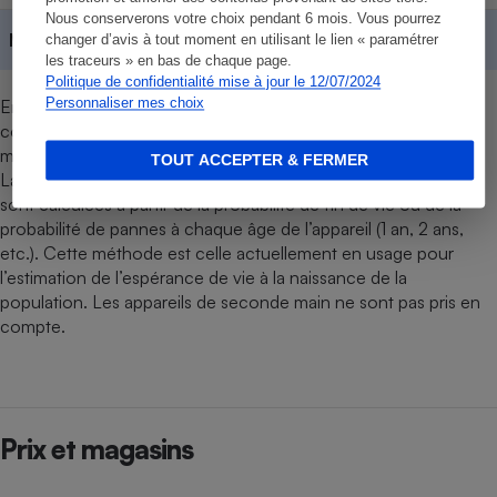
Nous conserverons votre choix pendant 6 mois. Vous pourrez
Moyennes
Contenu réservé aux abonnés
changer d’avis à tout moment en utilisant le lien « paramétrer
les traceurs » en bas de chaque page.
Politique de confidentialité mise à jour le 12/07/2024
Personnaliser mes choix
En juin 2025, une enquête a été réalisée auprès de 14 976
consommateurs européens pour connaître la fiabilité des
marques de fours encastrables.
TOUT ACCEPTER & FERMER
La durée de vie et l’espérance de vie sans pannes d’un produit
sont calculées à partir de la probabilité de fin de vie ou de la
probabilité de pannes à chaque âge de l’appareil (1 an, 2 ans,
etc.). Cette méthode est celle actuellement en usage pour
l’estimation de l’espérance de vie à la naissance de la
population. Les appareils de seconde main ne sont pas pris en
compte.
Prix et magasins