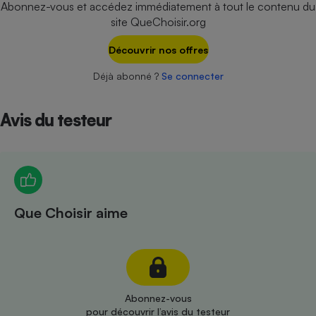
Abonnez-vous et accédez immédiatement à tout le contenu du
Téléphone mobile -
Smartphone
site QueChoisir.org
Plaque de cuisson à
induction
Découvrir nos offres
Déjà abonné ?
Se connecter
Climatiseur -
Ventilateur
Avis du testeur
Antivirus
Climatiseur -
Ventilateur
Que Choisir aime
Abonnez-vous
pour découvrir l’avis du testeur