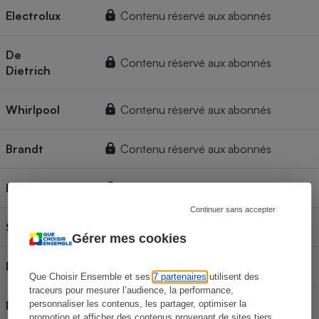
Electrolux
Contenu réservé aux abonnés
De
Contenu réservé aux abonnés
Dietrich
Whirlpool
Contenu réservé aux abonnés
Brandt
Contenu réservé aux abonnés
Faure
Contenu réservé aux abonnés
Continuer sans accepter
Samsung
Contenu réservé aux abonnés
Gérer mes cookies
Rosières
Contenu réservé aux abonnés
Que Choisir Ensemble et ses
7 partenaires
utilisent des
traceurs pour mesurer l’audience, la performance,
Beko
Contenu réservé aux abonnés
personnaliser les contenus, les partager, optimiser la
promotion et afficher des contenus provenant de sites tiers.