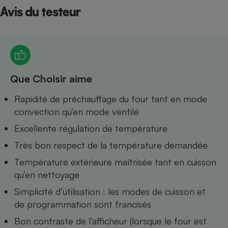
Avis du testeur
Petit électroménager - U
Complément
alimentaire
Mutuelle
Assurance emprunteur
Que Choisir aime
Matelas
Rapidité de préchauffage du four tant en mode
Champagne
bouteille
convection qu’en mode ventilé
Banque en 
Excellente régulation de température
Téléviseur
Antimoustique
Très bon respect de la température demandée
Lave-linge
Température extérieure maîtrisée tant en cuisson
qu’en nettoyage
Simplicité d’utilisation : les modes de cuisson et
Radiateur électrique
de programmation sont francisés
Bon contraste de l’afficheur (lorsque le four est