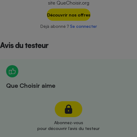
site QueChoisir.org
Téléphone mobile -
Smartphone
Plaque de cuisson à
Découvrir nos offres
induction
Déjà abonné ?
Se connecter
Avis du testeur
Climatiseur -
Ventilateur
Antivirus
Climatiseur -
Que Choisir aime
Ventilateur
Abonnez-vous
pour découvrir l’avis du testeur