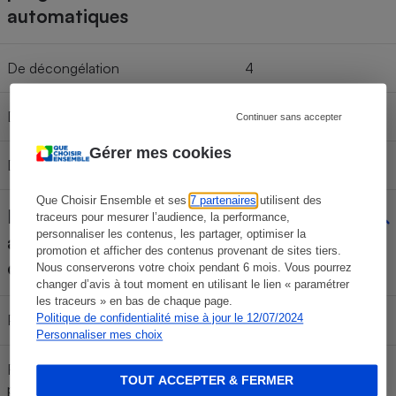
automatiques
De décongélation
4
De réchauffage
3
Continuer sans accepter
Gérer mes cookies
De cuisson
0
Que Choisir Ensemble et ses
7 partenaires
utilisent des
Fonctions et
traceurs pour mesurer l’audience, la performance,
personnaliser les contenus, les partager, optimiser la
accessoires
promotion et afficher des contenus provenant de sites tiers.
complémentaires
Nous conserverons votre choix pendant 6 mois. Vous pourrez
changer d’avis à tout moment en utilisant le lien « paramétrer
les traceurs » en bas de chaque page.
Programmes enchaînés
Politique de confidentialité mise à jour le 12/07/2024
Non
Personnaliser mes choix
Fonction mémoire (nombre de
1
TOUT ACCEPTER & FERMER
programmes mémorisables)