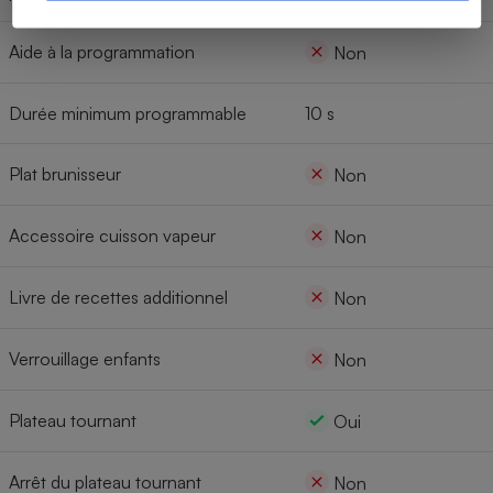
Aide à la programmation
Non
Durée minimum programmable
10 s
Plat brunisseur
Non
Accessoire cuisson vapeur
Non
Livre de recettes additionnel
Non
Verrouillage enfants
Non
Plateau tournant
Oui
Arrêt du plateau tournant
Non