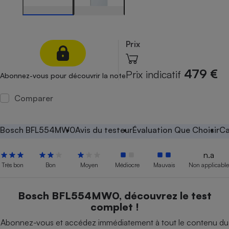
Petit électroménager - U
Complément
alimentaire
Mutuelle
Prix
Assurance emprunteur
479 €
Prix indicatif
Abonnez-vous pour découvrir la note
Comparer
Matelas
Champagne
bouteille
Banque en 
Bosch BFL554MW0
Avis du testeur
Évaluation Que Choisir
Ca
Téléviseur
Antimoustique
Lave-linge
n.a
Très bon
Bon
Moyen
Médiocre
Mauvais
Non applicable
Bosch BFL554MW0, découvrez le test
Radiateur électrique
complet !
Abonnez-vous et accédez immédiatement à tout le contenu du