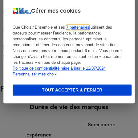
Gérer mes cookies
Plateau tournant
Non
Que Choisir Ensemble et ses
7 partenaires
utilisent des
Arrêt du plateau tournant
traceurs pour mesurer l’audience, la performance,
personnaliser les contenus, les partager, optimiser la
promotion et afficher des contenus provenant de sites tiers.
Pays de fabrication (déclaré
Nous conserverons votre choix pendant 6 mois. Vous pourrez
Allemagne
par le fabricant)
changer d’avis à tout moment en utilisant le lien « paramétrer
les traceurs » en bas de chaque page.
Politique de confidentialité mise à jour le 12/07/2024
Personnaliser mes choix
Fiabilité des marques
TOUT ACCEPTER & FERMER
Durée de vie des marques
Sans panne
Espérance