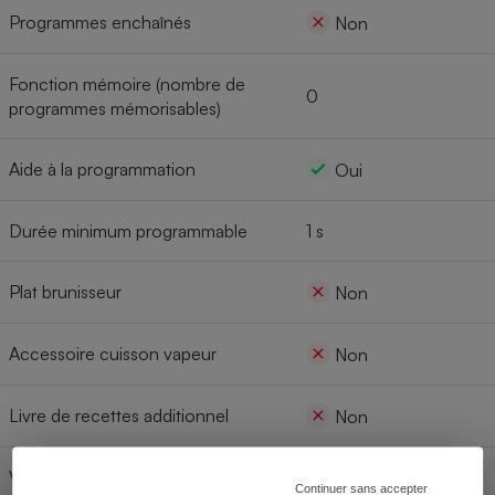
Programmes enchaînés
Non
Fonction mémoire (nombre de
0
programmes mémorisables)
Aide à la programmation
Oui
Durée minimum programmable
1 s
Plat brunisseur
Non
Accessoire cuisson vapeur
Non
Livre de recettes additionnel
Non
Verrouillage enfants
Oui
Continuer sans accepter