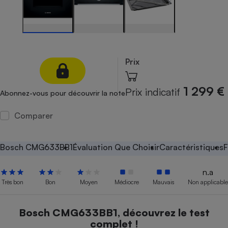
Petit électroménager - U
Complément
alimentaire
Mutuelle
Assurance emprunteur
Prix
1 299 €
Prix indicatif
Abonnez-vous pour découvrir la note
Matelas
Champagne
bouteille
Comparer
Banque en 
Téléviseur
Antimoustique
Bosch CMG633BB1
Évaluation Que Choisir
Caractéristiques
F
Lave-linge
n.a
Très bon
Bon
Moyen
Médiocre
Mauvais
Non applicable
Radiateur électrique
Bosch CMG633BB1, découvrez le test
complet !