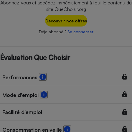
Abonnez-vous et accédez immédiatement à tout le contenu du
Téléphone mobile -
Smartphone
site QueChoisir.org
Plaque de cuisson à
induction
Découvrir nos offres
Déjà abonné ?
Se connecter
Climatiseur -
Ventilateur
Évaluation Que Choisir
Antivirus
Performances
Climatiseur -
Ventilateur
Mode d'emploi
Facilité d'emploi
Consommation en veille