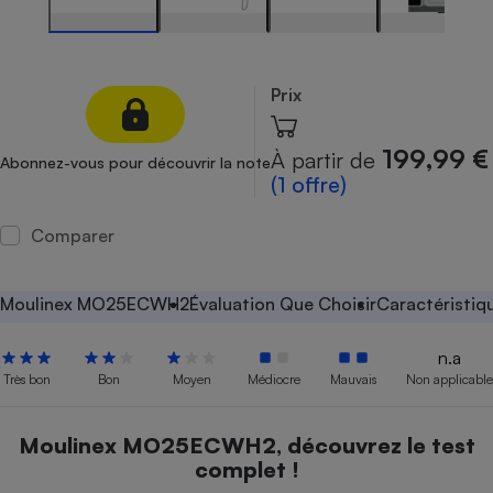
Petit électroménager - U
Complément
alimentaire
Mutuelle
Prix
Assurance emprunteur
199,99 €
À partir de
Abonnez-vous pour découvrir la note
(1 offre)
Matelas
Champagne
Comparer
bouteille
Banque en 
Téléviseur
Moulinex MO25ECWH2
Évaluation Que Choisir
Caractéristiq
Antimoustique
Lave-linge
n.a
Très bon
Bon
Moyen
Médiocre
Mauvais
Non applicable
Radiateur électrique
Moulinex MO25ECWH2, découvrez le test
complet !