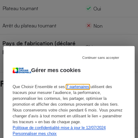
Plateau tournant
Oui
Arrêt du plateau tournant
Non
Pays de fabrication (déclaré
Chine
par le fabricant)
Continuer sans accepter
Gérer mes cookies
Fiabilité des marques
Que Choisir Ensemble et ses
7 partenaires
utilisent des
traceurs pour mesurer l’audience, la performance,
personnaliser les contenus, les partager, optimiser la
Durée de vie des marques
promotion et afficher des contenus provenant de sites tiers.
Nous conserverons votre choix pendant 6 mois. Vous pourrez
changer d’avis à tout moment en utilisant le lien « paramétrer
Sans panne
les traceurs » en bas de chaque page.
Politique de confidentialité mise à jour le 12/07/2024
Espérance
Personnaliser mes choix
d'utilisation
Mineure
Majeure