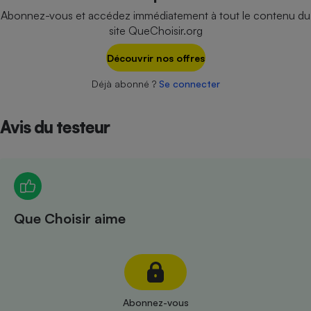
Téléphone mobile -
Abonnez-vous et accédez immédiatement à tout le contenu du
Smartphone
site QueChoisir.org
Plaque de cuisson à
induction
Découvrir nos offres
Déjà abonné ?
Se connecter
Climatiseur -
Ventilateur
Avis du testeur
Antivirus
Climatiseur -
Ventilateur
Que Choisir aime
Abonnez-vous