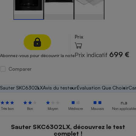
Petit électroménager - U
Complément
alimentaire
Mutuelle
Assurance emprunteur
Prix
699 €
Prix indicatif
Abonnez-vous pour découvrir la note
Matelas
Champagne
bouteille
Comparer
Banque en 
Téléviseur
Antimoustique
Sauter SKC6302LX
Avis du testeur
Évaluation Que Choisir
Car
Lave-linge
n.a
Très bon
Bon
Moyen
Médiocre
Mauvais
Non applicable
Radiateur électrique
Sauter SKC6302LX, découvrez le test
complet !