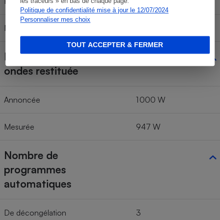
Hauteur utile de la cavité
22,7 cm
les traceurs » en bas de chaque page.
Politique de confidentialité mise à jour le 12/07/2024
Personnaliser mes choix
Nature de la cavité
Émail
TOUT ACCEPTER & FERMER
Puissance du micro-
ondes restituée
Annoncée
1 000 W
Mesurée
947 W
Nombre de
programmes
automatiques
De décongélation
3