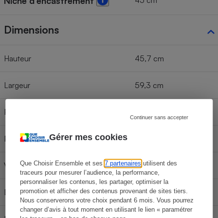
45 cm
Niche d'encastrement
Dimensions
Hauteur
45,7 cm
Largeur
59,3 cm
Profondeur porte fermée
61,8 cm
Continuer sans accepter
Gérer mes cookies
Profondeur porte ouverte
90,5 cm
Que Choisir Ensemble et ses
7 partenaires
utilisent des
Volume utile annoncé
40 l
traceurs pour mesurer l’audience, la performance,
personnaliser les contenus, les partager, optimiser la
promotion et afficher des contenus provenant de sites tiers.
Diamètre maximal d'une assiette
37,8 cm
Nous conserverons votre choix pendant 6 mois. Vous pourrez
changer d’avis à tout moment en utilisant le lien « paramétrer