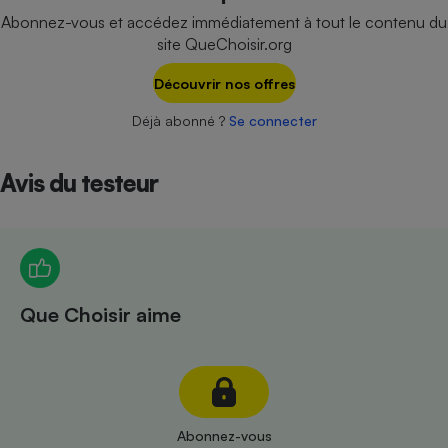
Téléphone mobile -
Abonnez-vous et accédez immédiatement à tout le contenu du
Smartphone
site QueChoisir.org
Plaque de cuisson à
induction
Découvrir nos offres
Déjà abonné ?
Se connecter
Climatiseur -
Ventilateur
Avis du testeur
Antivirus
Climatiseur -
Ventilateur
Que Choisir aime
Abonnez-vous