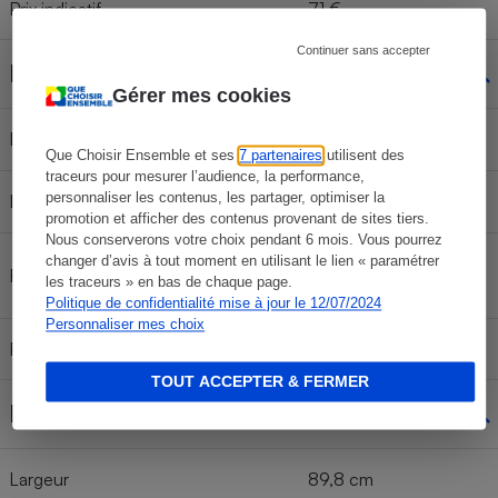
Prix indicatif
71 €
Continuer sans accepter
Filtres à charbon
Gérer mes cookies
Indicateur de saturation
Non
Que Choisir Ensemble et ses
7 partenaires
utilisent des
traceurs pour mesurer l’audience, la performance,
personnaliser les contenus, les partager, optimiser la
Livrés de série
Non
promotion et afficher des contenus provenant de sites tiers.
Nous conserverons votre choix pendant 6 mois. Vous pourrez
changer d’avis à tout moment en utilisant le lien « paramétrer
DWZ0DX0A0 -
Référence
les traceurs » en bas de chaque page.
11022296
Politique de confidentialité mise à jour le 12/07/2024
Personnaliser mes choix
Prix filtre seul
61 €
TOUT ACCEPTER & FERMER
Dimensions
Largeur
89,8 cm