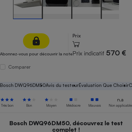
Petit électroménager - U
Complément
alimentaire
Mutuelle
Assurance emprunteur
Prix
570 €
Prix indicatif
Abonnez-vous pour découvrir la note
Matelas
Champagne
bouteille
Comparer
Banque en 
Téléviseur
Antimoustique
Bosch DWQ96DM50
Avis du testeur
Évaluation Que Choisir
C
Lave-linge
n.a
Très bon
Bon
Moyen
Médiocre
Mauvais
Non applicable
Radiateur électrique
Bosch DWQ96DM50, découvrez le test
complet !