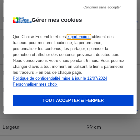
Prix indicatif
n. a.
Continuer sans accepter
Filtres à charbon
Gérer mes cookies
Que Choisir Ensemble et ses
7 partenaires
utilisent des
Indicateur de saturation
Oui
traceurs pour mesurer l’audience, la performance,
personnaliser les contenus, les partager, optimiser la
promotion et afficher des contenus provenant de sites tiers.
Livrés de série
Non
Nous conserverons votre choix pendant 6 mois. Vous pourrez
changer d’avis à tout moment en utilisant le lien « paramétrer
les traceurs » en bas de chaque page.
Référence
0449613 112.0157.240
Politique de confidentialité mise à jour le 12/07/2024
Personnaliser mes choix
Prix filtre seul
50 €
TOUT ACCEPTER & FERMER
Dimensions
Largeur
99 cm