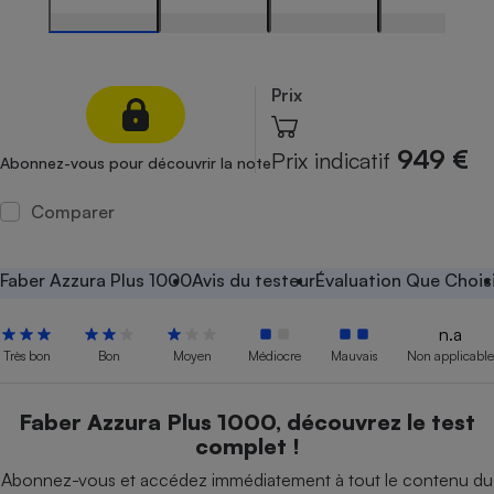
Petit électroménager - U
Complément
alimentaire
Mutuelle
Prix
Assurance emprunteur
949 €
Prix indicatif
Abonnez-vous pour découvrir la note
Comparer
Matelas
Champagne
bouteille
Banque en 
Faber Azzura Plus 1000
Avis du testeur
Évaluation Que Chois
Téléviseur
Antimoustique
Lave-linge
n.a
Très bon
Bon
Moyen
Médiocre
Mauvais
Non applicable
Faber Azzura Plus 1000, découvrez le test
Radiateur électrique
complet !
Abonnez-vous et accédez immédiatement à tout le contenu du