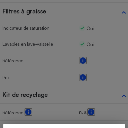
Filtres à graisse
Indicateur de saturation
Oui
Lavables en lave-vaisselle
Oui
Référence
Prix
Kit de recyclage
n. a.
Référence