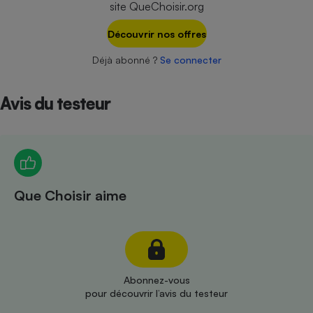
site QueChoisir.org
Téléphone mobile -
Smartphone
Plaque de cuisson à
Découvrir nos offres
induction
Déjà abonné ?
Se connecter
Avis du testeur
Climatiseur -
Ventilateur
Antivirus
Climatiseur -
Que Choisir aime
Ventilateur
Abonnez-vous
pour découvrir l’avis du testeur