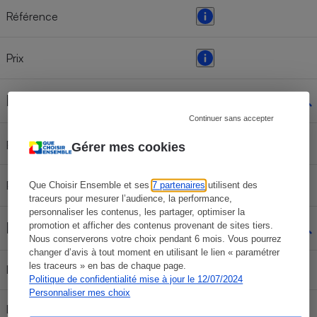
Référence
Prix
Kit de recyclage
Continuer sans accepter
n. a.
Référence
Gérer mes cookies
Prix indicatif
n. a.
Que Choisir Ensemble et ses
7 partenaires
utilisent des
traceurs pour mesurer l’audience, la performance,
personnaliser les contenus, les partager, optimiser la
Filtres à charbon
promotion et afficher des contenus provenant de sites tiers.
Nous conserverons votre choix pendant 6 mois. Vous pourrez
changer d’avis à tout moment en utilisant le lien « paramétrer
les traceurs » en bas de chaque page.
Indicateur de saturation
Non
Politique de confidentialité mise à jour le 12/07/2024
Personnaliser mes choix
Livrés de série
Non