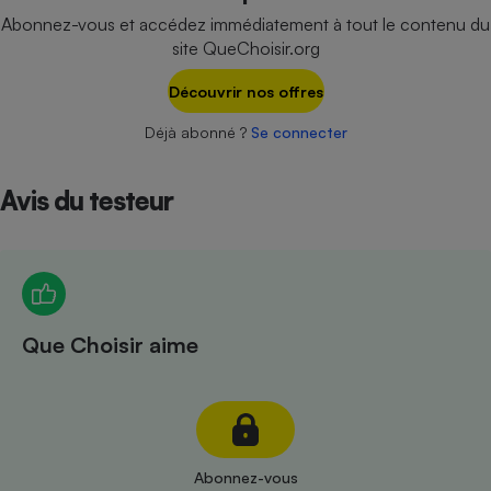
Téléphone mobile -
Abonnez-vous et accédez immédiatement à tout le contenu du
Smartphone
site QueChoisir.org
Plaque de cuisson à
induction
Découvrir nos offres
Déjà abonné ?
Se connecter
Climatiseur -
Ventilateur
Avis du testeur
Antivirus
Climatiseur -
Ventilateur
Que Choisir aime
Abonnez-vous