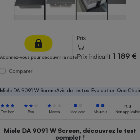
Petit électroménager - U
Complément
alimentaire
Mutuelle
Assurance emprunteur
Prix
1 189 €
Prix indicatif
Abonnez-vous pour découvrir la note
Matelas
Champagne
bouteille
Comparer
Banque en 
Téléviseur
Antimoustique
Miele DA 9091 W Screen
Avis du testeur
Évaluation Que Chois
Lave-linge
n.a
Très bon
Bon
Moyen
Médiocre
Mauvais
Non applicable
Radiateur électrique
Miele DA 9091 W Screen, découvrez le test
complet !