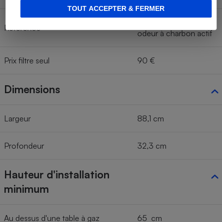
TOUT ACCEPTER & FERMER
DKF 29 Filtre anti-
Référence
odeur à charbon actif
Prix filtre seul
90 €
Dimensions
Largeur
88,1 cm
Profondeur
32,3 cm
Hauteur d'installation
minimum
Au dessus d'une table à gaz
65 cm