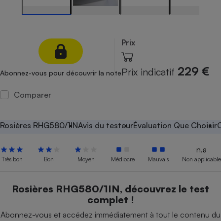
Petit électroménager - U
Complément
alimentaire
Mutuelle
Prix
Assurance emprunteur
229 €
Prix indicatif
Abonnez-vous pour découvrir la note
Comparer
Matelas
Champagne
bouteille
Banque en 
Rosières RHG580/1IN
Avis du testeur
Évaluation Que Choisir
C
Téléviseur
Antimoustique
Lave-linge
n.a
Très bon
Bon
Moyen
Médiocre
Mauvais
Non applicable
Rosières RHG580/1IN, découvrez le test
Radiateur électrique
complet !
Abonnez-vous et accédez immédiatement à tout le contenu du