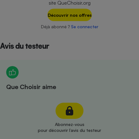
site QueChoisir.org
Téléphone mobile -
Smartphone
Plaque de cuisson à
Découvrir nos offres
induction
Déjà abonné ?
Se connecter
Avis du testeur
Climatiseur -
Ventilateur
Antivirus
Climatiseur -
Que Choisir aime
Ventilateur
Abonnez-vous
pour découvrir l’avis du testeur