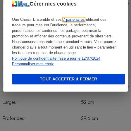
Filtres à charbon
Gérer mes cookies
Indicateur de saturation
Non
Que Choisir Ensemble et ses
7 partenaires
utilisent des
traceurs pour mesurer l’audience, la performance,
personnaliser les contenus, les partager, optimiser la
Livrés de série
Oui
promotion et afficher des contenus provenant de sites tiers.
Nous conserverons votre choix pendant 6 mois. Vous pourrez
changer d’avis à tout moment en utilisant le lien « paramétrer
Référence
KFC6918
les traceurs » en bas de chaque page.
Politique de confidentialité mise à jour le 12/07/2024
Personnaliser mes choix
Prix filtre seul
31 €
TOUT ACCEPTER & FERMER
Dimensions
Largeur
52 cm
Profondeur
29,6 cm