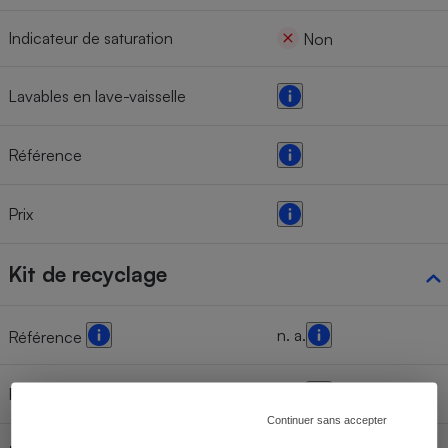
Indicateur de saturation
Non
Lavables en lave-vaisselle
Référence
Prix
Kit de recyclage
n. a.
Référence
Prix indicatif
n. a.
Continuer sans accepter