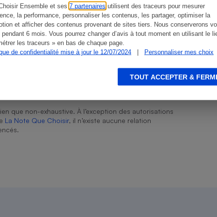
Choisir Ensemble et ses
7 partenaires
utilisent des traceurs pour mesurer
ience, la performance, personnaliser les contenus, les partager, optimiser la
tion et afficher des contenus provenant de sites tiers. Nous conserverons vo
Ambiant
 pendant 6 mois. Vous pourrez changer d’avis à tout moment en utilisant le li
étrer les traceurs » en bas de chaque page.
s
Réfrigérateur
ique de confidentialité mise à jour le 12/07/2024
|
Personnaliser mes choix
TOUT ACCEPTER & FERM
ien que non-exhaustive. À l’exception des autorisations
de
La Note Que Choisir
, il n’existe aucune relation
encés.