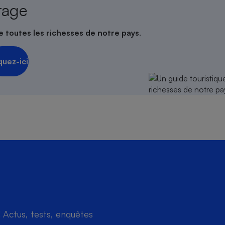
rage
e toutes les richesses de notre pays
.
quez-ici
Actus, tests, enquêtes