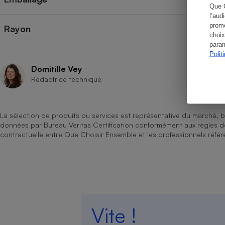
Que 
l’aud
promo
Rayon
choix
param
Cafetière à expresso
Polit
Domitille Vey
Rédactrice technique
La sélection de produits ou services est représentative du marché, b
données par Bureau Veritas Certification conformément aux règles 
contractuelle entre Que Choisir Ensemble et les professionnels référ
Robot ménager
Vite !