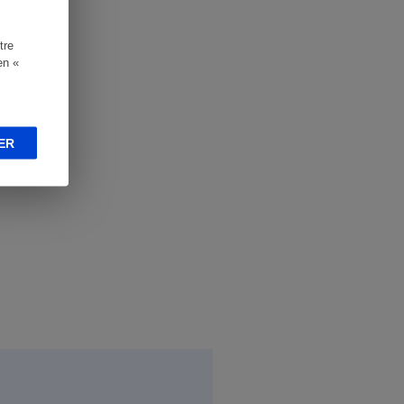
tre
en «
ER