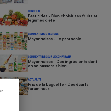
CONSEILS
Pesticides - Bien choisir ses fruits et
légumes d’été
COMMENT NOUS TESTONS
Mayonnaises - Le protocole
COMMENTAIRES SUR LE COMPARATIF
Mayonnaises - Des ingrédients dont
on se passerait bien
ACTUALITÉ
Prix de la baguette - Des écarts
faramineux
er