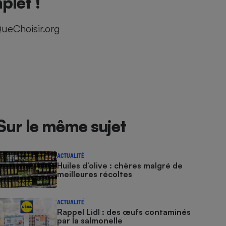
plet !
ueChoisir.org
Sur le même sujet
ACTUALITÉ
Huiles d’olive : chères malgré de
meilleures récoltes
ACTUALITÉ
Rappel Lidl : des œufs contaminés
par la salmonelle