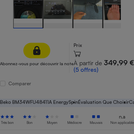
Petit électroménager - U
Complément
alimentaire
Mutuelle
Assurance emprunteur
Prix
Matelas
Champagne
349,99 €
À partir de
Abonnez-vous pour découvrir la note
bouteille
Banque en 
(5 offres)
Téléviseur
Comparer
Antimoustique
Lave-linge
Beko BM34WFU48411A EnergySpin
Évaluation Que Choisir
Ca
n.a
Radiateur électrique
Très bon
Bon
Moyen
Médiocre
Mauvais
Non applicable