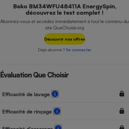
Téléphone mobile -
Beko BM34WFU48411A EnergySpin,
Smartphone
découvrez le test complet !
Plaque de cuisson à
induction
Abonnez-vous et accédez immédiatement à tout le contenu du
site QueChoisir.org
Découvrir nos offres
Climatiseur -
Ventilateur
Déjà abonné ?
Se connecter
Antivirus
Évaluation Que Choisir
Climatiseur -
Ventilateur
Efficacité de lavage
Efficacité de rinçage
Efficacité d'essorage