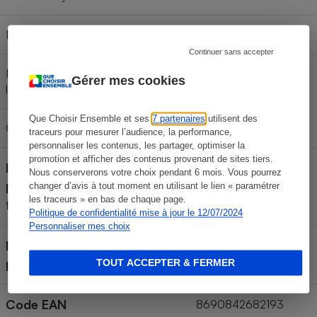
Efficacité d’essorage
B
Continuer sans accepter
Niveau sonore maximum (durant
Gérer mes cookies
76 dB
l'essorage)
Que Choisir Ensemble et ses
7 partenaires
utilisent des
Classe de niveau sonore
B
traceurs pour mesurer l’audience, la performance,
personnaliser les contenus, les partager, optimiser la
promotion et afficher des contenus provenant de sites tiers.
Durée de disponibilité des
Nous conserverons votre choix pendant 6 mois. Vous pourrez
pièces (déclarée par le
12 ans
changer d’avis à tout moment en utilisant le lien « paramétrer
les traceurs » en bas de chaque page.
fabricant)
Politique de confidentialité mise à jour le 12/07/2024
Personnaliser mes choix
Pays de fabrication (déclaré
Roumanie
par le fabricant)
TOUT ACCEPTER & FERMER
Code EAN
8690842682193