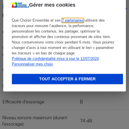
Gérer mes cookies
Étiquetage énergétique
(cycle Eco40-60)
Que Choisir Ensemble et ses
7 partenaires
utilisent des
traceurs pour mesurer l’audience, la performance,
Classe énergétique
D
personnaliser les contenus, les partager, optimiser la
promotion et afficher des contenus provenant de sites tiers.
Nous conserverons votre choix pendant 6 mois. Vous pourrez
Consommation électrique pour 100
changer d’avis à tout moment en utilisant le lien « paramétrer
69 Kwh/100 cycles
les traceurs » en bas de chaque page.
cycles
Politique de confidentialité mise à jour le 12/07/2024
Personnaliser mes choix
Consommation d’eau par cycle
40 l
TOUT ACCEPTER & FERMER
Durée du cycle
3 h 27
Efficacité d’essorage
B
Niveau sonore maximum (durant
74 dB
l'essorage)