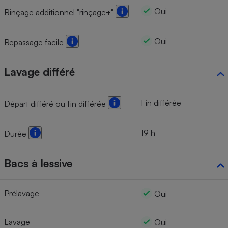
Oui
Rinçage additionnel "rinçage+"
Oui
Repassage facile
Lavage différé
Fin différée
Départ différé ou fin différée
19 h
Durée
Bacs à lessive
Prélavage
Oui
Lavage
Oui