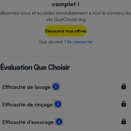
complet !
Téléphone mobile -
Smartphone
Abonnez-vous et accédez immédiatement à tout le contenu du
Plaque de cuisson à
induction
site QueChoisir.org
Découvrir nos offres
Déjà abonné ?
Se connecter
Climatiseur -
Ventilateur
Évaluation Que Choisir
Antivirus
Climatiseur -
Ventilateur
Efficacité de lavage
Efficacité de rinçage
Efficacité d'essorage