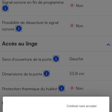
Signal sonore en fin de programme
Non
Possibilité de désactiver le signal
Non
sonore
Accès au linge
Gauche
Sens d'ouverture de la porte
33.8 cm
Dimensions de la porte
Non
Protection thermique du hublot
Lave-linge connecté
Non
Continuer sans accepter