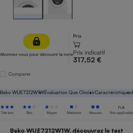
Petit électroménager - U
Complément
alimentaire
Mutuelle
Assurance emprunteur
Prix
Prix indicatif
Abonnez-vous pour découvrir la note
Matelas
317,52 €
Champagne
bouteille
Banque en 
Comparer
Téléviseur
Antimoustique
Lave-linge
Beko WUE7212W1W
Évaluation Que Choisir
Caractéristiques
n.a
Très bon
Bon
Moyen
Médiocre
Mauvais
Non applicable
Radiateur électrique
Beko WUE7212W1W, découvrez le test