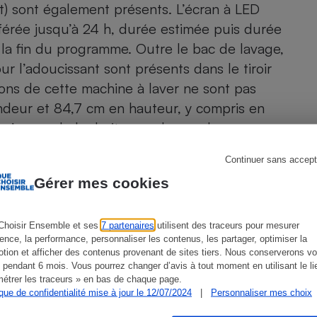
Électricité - Gaz
t) sont également présents. L’écran à LED
ifférée jusqu’à 24 h, durée estimée puis durée
à la fin du programme. Outre le bac de lavage,
Appareil photo
numérique
 l’adoucissant sont présents dans le tiroir
Four encastrable
ions de cette machine à laver ne sont pas
ndeur et 84,7 cm en hauteur, y compris en
t s’ouvre de la droite vers la gauche.
Lessive
Continuer sans accept
 de 7 kg, a également été testé sous la
Gérer mes cookies
Choisir Ensemble et ses
7 partenaires
utilisent des traceurs pour mesurer
Aspirateur
ience, la performance, personnaliser les contenus, les partager, optimiser la
tion et afficher des contenus provenant de sites tiers. Nous conserverons vo
 pendant 6 mois. Vous pourrez changer d’avis à tout moment en utilisant le li
ien que non-exhaustive. À l’exception des autorisations
étrer les traceurs » en bas de chaque page.
de
La Note Que Choisir
, il n’existe aucune relation
ique de confidentialité mise à jour le 12/07/2024
|
Personnaliser mes choix
encés.