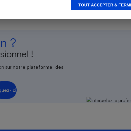
TOUT ACCEPTER & FERM
s
Réfrigérateur
n ?
sionnel !
on sur
notre plateforme des
quez-ici