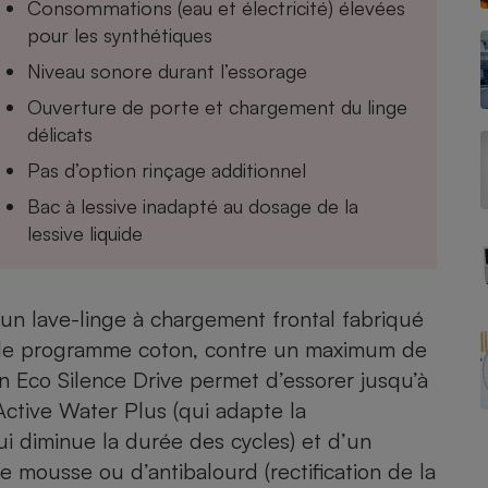
Consommations (eau et électricité) élevées
pour les synthétiques
Niveau sonore durant l’essorage
- Ustensile
Ouverture de porte et chargement du linge
Foie gras
délicats
Aide auditive
r
Assurance vie
Pas d’option rinçage additionnel
Bac à lessive inadapté au dosage de la
lessive liquide
Poêle à granulés
gne - Comment choisir une
lle de champagne
en ligne
un lave-linge à chargement frontal fabriqué
r le programme coton, contre un maximum de
Ordinateur portable
Crème solaire
n Eco Silence Drive permet d’essorer jusqu’à
Lave-vaisselle
Active Water Plus (qui adapte la
i diminue la durée des cycles) et d’un
 mousse ou d’antibalourd (rectification de la