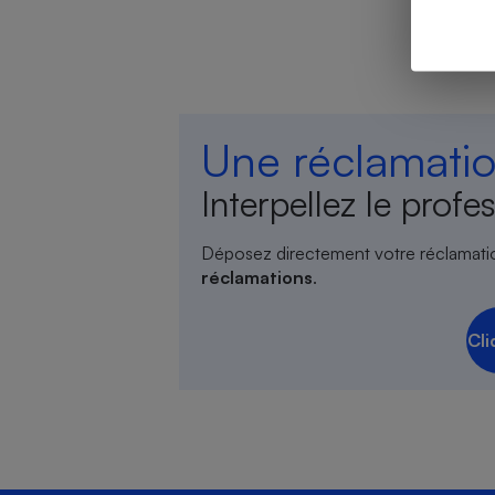
Cafetière à expresso
Une réclamatio
Interpellez le profes
Déposez directement votre réclamati
réclamations
.
Robot ménager
Cli