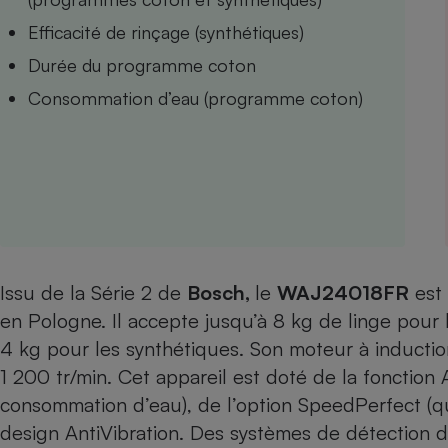
Internet
Efficacité de rinçage (synthétiques)
Gros électroménager
Téléphonie
Durée du programme coton
Petit électroménager 
Consommation d’eau (programme coton)
Complément
alimentaire
Mutuelle
Assurance emprunteu
Matelas
Champa
boutei
Issu de la Série 2 de
Bosch,
le
WAJ24018FR
Banque 
est 
en Pologne. Il accepte jusqu’à 8 kg de linge pou
Téléviseur
Antimoustique
4 kg pour les synthétiques. Son moteur à inductio
Lave-linge
1 200 tr/min. Cet appareil est doté de la fonction 
consommation d’eau), de l’option SpeedPerfect (qu
design AntiVibration. Des systèmes de détection de