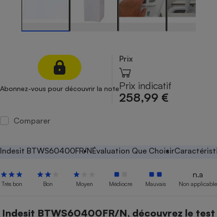
Petit électroménager - U
Complément
alimentaire
Mutuelle
Assurance emprunteur
Prix
Prix indicatif
Abonnez-vous pour découvrir la note
Matelas
258,99 €
Champagne
bouteille
Banque en 
Comparer
Téléviseur
Antimoustique
Lave-linge
Indesit BTWS60400FR/N
Évaluation Que Choisir
Caractérist
n.a
Très bon
Bon
Moyen
Médiocre
Mauvais
Non applicable
Radiateur électrique
Indesit BTWS60400FR/N, découvrez le test