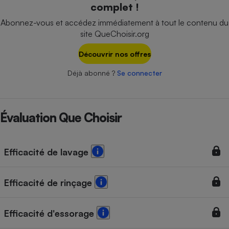
complet !
Téléphone mobile -
Smartphone
Abonnez-vous et accédez immédiatement à tout le contenu du
Plaque de cuisson à
induction
site QueChoisir.org
Découvrir nos offres
Déjà abonné ?
Se connecter
Climatiseur -
Ventilateur
Évaluation Que Choisir
Antivirus
Climatiseur -
Ventilateur
Efficacité de lavage
Efficacité de rinçage
Efficacité d'essorage