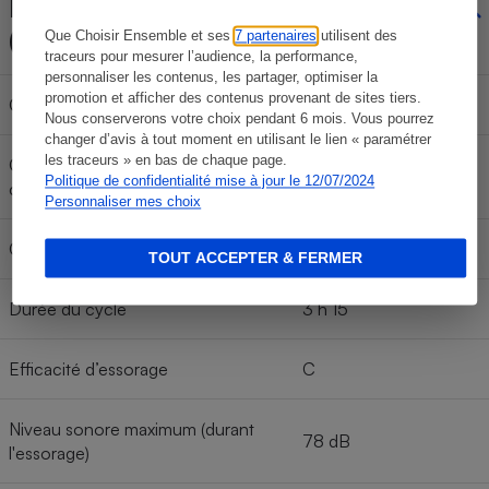
Étiquetage énergétique
(cycle Eco40-60)
Que Choisir Ensemble et ses
7 partenaires
utilisent des
traceurs pour mesurer l’audience, la performance,
personnaliser les contenus, les partager, optimiser la
promotion et afficher des contenus provenant de sites tiers.
Classe énergétique
C
Nous conserverons votre choix pendant 6 mois. Vous pourrez
changer d’avis à tout moment en utilisant le lien « paramétrer
les traceurs » en bas de chaque page.
Consommation électrique pour 100
56 Kwh/100 cycles
Politique de confidentialité mise à jour le 12/07/2024
cycles
Personnaliser mes choix
Consommation d’eau par cycle
43 l
TOUT ACCEPTER & FERMER
Durée du cycle
3 h 15
Efficacité d’essorage
C
Niveau sonore maximum (durant
78 dB
l'essorage)