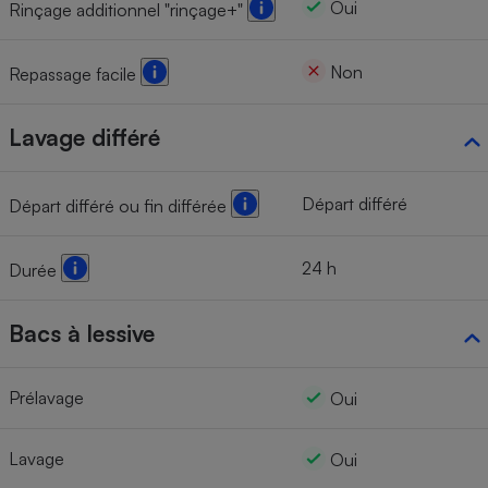
Oui
Rinçage additionnel "rinçage+"
Non
Repassage facile
Lavage différé
Départ différé
Départ différé ou fin différée
24 h
Durée
Bacs à lessive
Prélavage
Oui
Lavage
Oui