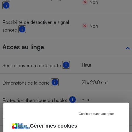
Non
Possibilité de désactiver le signal
Non
sonore
Accès au linge
Haut
Sens d'ouverture de la porte
21 x 20,8 cm
Dimensions de la porte
n. a.
Protection thermique du hublot
Continuer sans accepter
Lave-linge connecté
Non
Gérer mes cookies