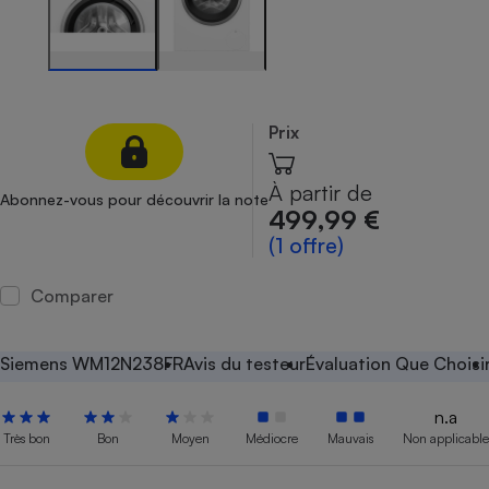
Petit électroménager - U
Complément
alimentaire
Mutuelle
Assurance emprunteur
Prix
À partir de
Abonnez-vous pour découvrir la note
Matelas
499,99 €
Champagne
bouteille
(1 offre)
Banque en 
Téléviseur
Comparer
Antimoustique
Lave-linge
Siemens WM12N238FR
Avis du testeur
Évaluation Que Choisi
n.a
Radiateur électrique
Très bon
Bon
Moyen
Médiocre
Mauvais
Non applicable