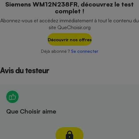
Siemens WM12N238FR, découvrez le test
Téléphone mobile -
Smartphone
complet !
Plaque de cuisson à
induction
Abonnez-vous et accédez immédiatement à tout le contenu du
site QueChoisir.org
Découvrir nos offres
Climatiseur -
Ventilateur
Déjà abonné ?
Se connecter
Avis du testeur
Antivirus
Climatiseur -
Ventilateur
Que Choisir aime