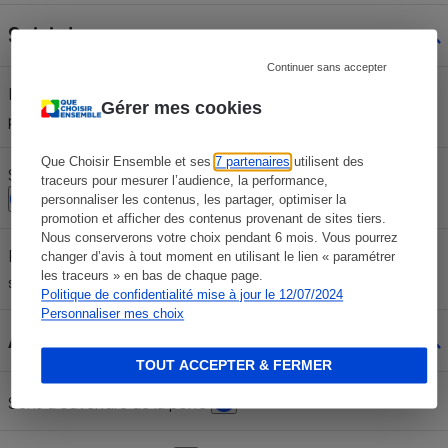
Suivi du programme
Continuer sans accepter
Indicateur de déroulement du
Afficheur
Gérer mes cookies
programme
Que Choisir Ensemble et ses
7 partenaires
utilisent des
Signal sonore en fin de programme
traceurs pour mesurer l’audience, la performance,
Oui
personnaliser les contenus, les partager, optimiser la
promotion et afficher des contenus provenant de sites tiers.
Nous conserverons votre choix pendant 6 mois. Vous pourrez
Possibilité de désactiver le signal
changer d’avis à tout moment en utilisant le lien « paramétrer
Oui
les traceurs » en bas de chaque page.
sonore
Politique de confidentialité mise à jour le 12/07/2024
Personnaliser mes choix
Accès au linge
TOUT ACCEPTER & FERMER
Gauche
Sens d'ouverture de la porte