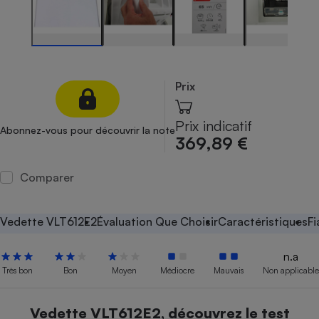
Petit électroménager - U
Complément
alimentaire
Mutuelle
Assurance emprunteur
Prix
Prix indicatif
Abonnez-vous pour découvrir la note
Matelas
369,89 €
Champagne
bouteille
Banque en 
Comparer
Téléviseur
Antimoustique
Lave-linge
Vedette VLT612E2
Évaluation Que Choisir
Caractéristiques
Fi
n.a
Très bon
Bon
Moyen
Médiocre
Mauvais
Non applicable
Radiateur électrique
Vedette VLT612E2, découvrez le test