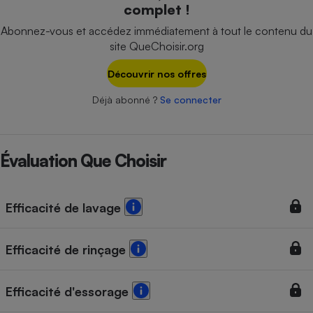
complet !
Téléphone mobile -
Smartphone
Abonnez-vous et accédez immédiatement à tout le contenu du
Plaque de cuisson à
induction
site QueChoisir.org
Découvrir nos offres
Déjà abonné ?
Se connecter
Climatiseur -
Ventilateur
Évaluation Que Choisir
Antivirus
Climatiseur -
Ventilateur
Efficacité de lavage
Efficacité de rinçage
Efficacité d'essorage