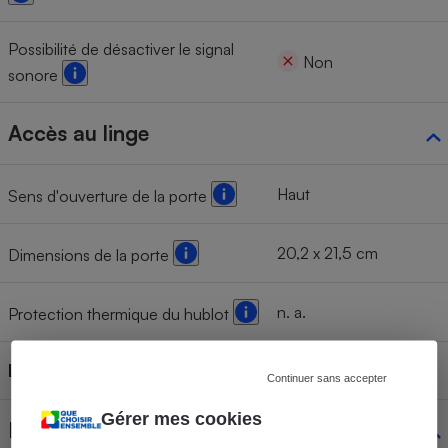
Possibilité de désactiver le signal
Non
sonore
Accès au linge
Haut
Sens d'ouverture de la porte
20,2 x 21,5 cm
Dimensions de la porte
n. a.
Protection thermique du hublot
Lave-linge connecté
Non
Continuer sans accepter
Gérer mes cookies
Étiquetage énergétique