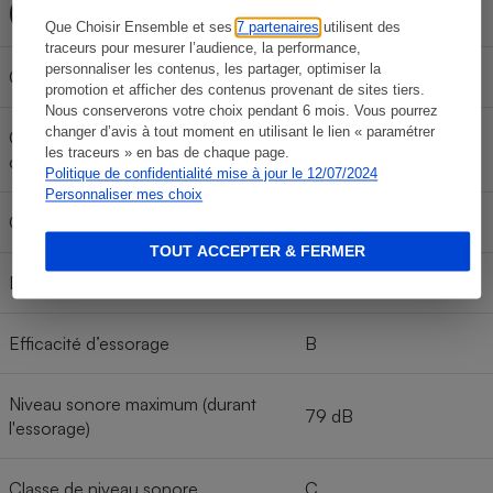
(cycle Eco40-60)
Que Choisir Ensemble et ses
7 partenaires
utilisent des
traceurs pour mesurer l’audience, la performance,
personnaliser les contenus, les partager, optimiser la
Classe énergétique
D
promotion et afficher des contenus provenant de sites tiers.
Nous conserverons votre choix pendant 6 mois. Vous pourrez
changer d’avis à tout moment en utilisant le lien « paramétrer
Consommation électrique pour 100
65 Kwh/100 cycles
les traceurs » en bas de chaque page.
cycles
Politique de confidentialité mise à jour le 12/07/2024
Personnaliser mes choix
Consommation d’eau par cycle
42 l
TOUT ACCEPTER & FERMER
Durée du cycle
3 h 18
Efficacité d’essorage
B
Niveau sonore maximum (durant
79 dB
l'essorage)
Classe de niveau sonore
C