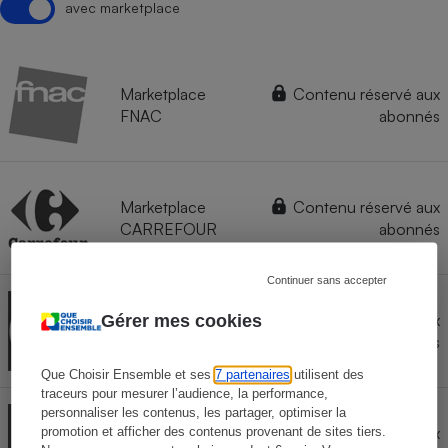
avec marketplace
Marketplace
Contenu réservé aux
FNAC
abonnés
Marketplace
Contenu réservé aux
CARREFOUR
abonnés
Continuer sans accepter
Marketplace
Contenu réservé aux
Gérer mes cookies
DARTY
abonnés
Que Choisir Ensemble et ses
7 partenaires
utilisent des
traceurs pour mesurer l’audience, la performance,
personnaliser les contenus, les partager, optimiser la
Marketplace
Contenu réservé aux
promotion et afficher des contenus provenant de sites tiers.