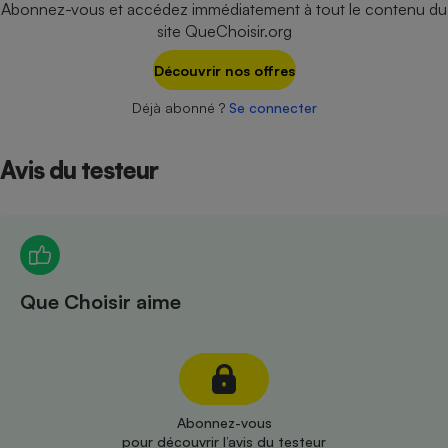
Abonnez-vous et accédez immédiatement à tout le contenu du
Téléphone mobile -
Smartphone
site QueChoisir.org
Plaque de cuisson à
induction
Découvrir nos offres
Déjà abonné ?
Se connecter
Climatiseur -
Ventilateur
Avis du testeur
Antivirus
Climatiseur -
Ventilateur
Que Choisir aime
Abonnez-vous
pour découvrir l’avis du testeur