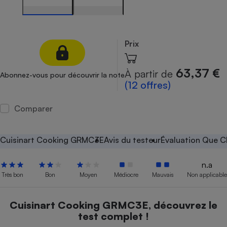
Petit électroménager - U
Complément
alimentaire
Mutuelle
Prix
Assurance emprunteur
63,37 €
À partir de
Abonnez-vous pour découvrir la note
(12 offres)
Matelas
Champagne
Comparer
bouteille
Banque en 
Téléviseur
Cuisinart Cooking GRMC3E
Avis du testeur
Évaluation Que C
Antimoustique
Lave-linge
n.a
Très bon
Bon
Moyen
Médiocre
Mauvais
Non applicable
Radiateur électrique
Cuisinart Cooking GRMC3E, découvrez le
test complet !