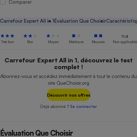
Comparer
Petit électroménager - U
Complément
alimentaire
Carrefour Expert All in 1
Évaluation Que Choisir
Caractéristi
Mutuelle
Assurance emprunteur
n.a
Très bon
Bon
Moyen
Médiocre
Mauvais
Non applicable
Matelas
Carrefour Expert All in 1, découvrez le test
Champagne
complet !
bouteille
Banque en 
Abonnez-vous et accédez immédiatement à tout le contenu du
Téléviseur
site QueChoisir.org
Antimoustique
Lave-linge
Découvrir nos offres
Déjà abonné ?
Se connecter
Radiateur électrique
Évaluation Que Choisir