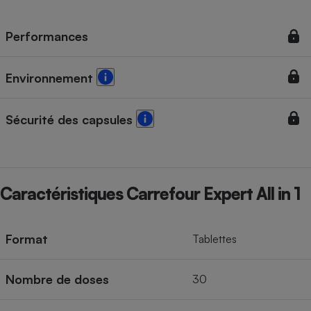
Téléphone mobile -
Smartphone
Plaque de cuisson à
Performances
induction
Environnement
Climatiseur -
Ventilateur
Sécurité des capsules
Antivirus
Climatiseur -
Caractéristiques Carrefour Expert All in 1
Ventilateur
Format
Tablettes
Nombre de doses
30