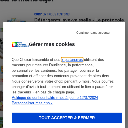
COMMENT NOUS TESTONS
Détergents lave-vaisselle - Le protocole
Continuer sans accepter
COMMENTAIRES SUR LE COMPARATIF
Gérer mes cookies
Détergents lave-vaisselle - Les tout-en-
un peuvent-ils tout faire ?
Que Choisir Ensemble et ses
7 partenaires
utilisent des
traceurs pour mesurer l’audience, la performance,
COMMENT NOUS TESTONS
personnaliser les contenus, les partager, optimiser la
Papier essuie-tout - Le protocole
promotion et afficher des contenus provenant de sites tiers.
Nous conserverons votre choix pendant 6 mois. Vous pourrez
changer d’avis à tout moment en utilisant le lien « paramétrer
les traceurs » en bas de chaque page.
ENQUÊTE
Politique de confidentialité mise à jour le 12/07/2024
Sopalin - Au bout du rouleau ?
Personnaliser mes choix
TOUT ACCEPTER & FERMER
CONSEILS
Papier absorbant - Comment réduire