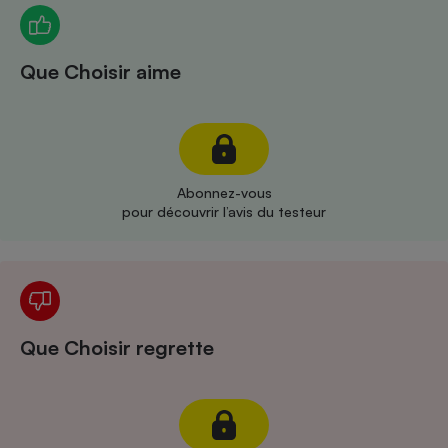
Téléphone mobile -
Smartphone
Plaque de cuisson à
induction
Que Choisir aime
Climatiseur -
Ventilateur
Abonnez-vous
pour découvrir l’avis du testeur
Antivirus
Climatiseur -
Ventilateur
Que Choisir regrette