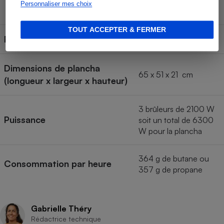
et 2 ans pour les
Personnaliser mes choix
brûleurs
TOUT ACCEPTER & FERMER
Pays de fabrication
France
Dimensions de plancha
65 x 51 x 21 cm
(longueur x largeur x hauteur)
3 brûleurs de 2100 W
Puissance
soit un total de 6300
W pour la plancha
364 g de butane ou
Consommation par heure
357 g de propane
Gabrielle Théry
Rédactrice technique