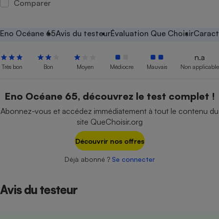
Comparer
Petit électroménager - U
Complément
alimentaire
Eno Océane 65
Avis du testeur
Évaluation Que Choisir
Caract
Mutuelle
Assurance emprunteur
n.a
Très bon
Bon
Moyen
Médiocre
Mauvais
Non applicable
Matelas
Eno Océane 65, découvrez le test complet !
Champagne
bouteille
Abonnez-vous et accédez immédiatement à tout le contenu du
Banque en 
site QueChoisir.org
Téléviseur
Antimoustique
Découvrir nos offres
Lave-linge
Déjà abonné ?
Se connecter
Avis du testeur
Radiateur électrique