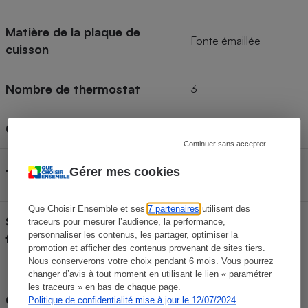
Matière de la plaque de
Fonte émaillée
cuisson
Nombre de thermostat
3
Couvercle fourni
Non
Continuer sans accepter
Poussoir
Gérer mes cookies
Type d'allumage des flammes
piézomécanique
Que Choisir Ensemble et ses
7 partenaires
utilisent des
Sécurité de l’extinction des
traceurs pour mesurer l’audience, la performance,
Non
personnaliser les contenus, les partager, optimiser la
flammes (gaz uniquement)
promotion et afficher des contenus provenant de sites tiers.
Nous conserverons votre choix pendant 6 mois. Vous pourrez
changer d’avis à tout moment en utilisant le lien « paramétrer
Plaque garantie à vie,
les traceurs » en bas de chaque page.
10 ans pour le châssis
Garantie
Politique de confidentialité mise à jour le 12/07/2024