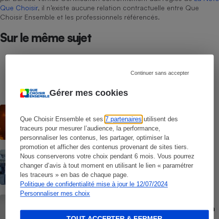
Que Choisir
, il n’existe aucune relation contractuelle entre Que
Choisir Ensemble et les professionnels référencés.
Sur le même sujet
COMMENT NOUS TESTONS
Sèche-linge - Le protocole
Continuer sans accepter
Gérer mes cookies
ACTUALITÉ
Les vagues de chaleur ont déjà tué plus
Que Choisir Ensemble et ses
7 partenaires
utilisent des
de 6 000 personnes
traceurs pour mesurer l’audience, la performance,
personnaliser les contenus, les partager, optimiser la
promotion et afficher des contenus provenant de sites tiers.
COMMENT NOUS TESTONS
Nous conserverons votre choix pendant 6 mois. Vous pourrez
Fours micro-ondes - Le protocole
changer d’avis à tout moment en utilisant le lien « paramétrer
les traceurs » en bas de chaque page.
Politique de confidentialité mise à jour le 12/07/2024
Personnaliser mes choix
GUIDE D'ACHAT
Rafraîchisseur d’air - Comment choisir un
rafraîchisseur d’air
TOUT ACCEPTER & FERMER