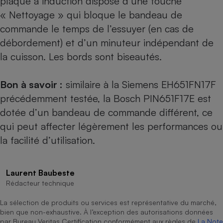
plaque à induction dispose d’une touche
« Nettoyage » qui bloque le bandeau de
Cafetière à expressos
commande le temps de l’essuyer (en cas de
débordement) et d’un minuteur indépendant de
la cuisson. Les bords sont biseautés.
Bon à savoir :
similaire à la
Siemens EH651FN17F
précédemment testée, la Bosch PIN651F17E est
dotée d’un bandeau de commande différent, ce
Robot ménager
qui peut affecter légèrement les performances ou
la facilité d’utilisation.
Laurent Baubeste
Rédacteur technique
La sélection de produits ou services est représentative du marché,
bien que non-exhaustive. À l’exception des autorisations données
par Bureau Veritas Certification conformément aux règles de
La Note