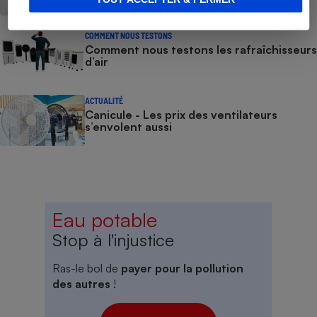
COMMENT NOUS TESTONS
Comment nous testons les rafraîchisseurs
d’air
ACTUALITÉ
Canicule - Les prix des ventilateurs
s’envolent aussi
Eau potable
Stop à l'injustice
Ras-le bol de
payer pour la pollution
des autres
!