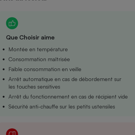
Petit électroménager - U
Complément
alimentaire
Mutuelle
Assurance emprunteur
Que Choisir aime
Montée en température
Matelas
Consommation maîtrisée
Champagne
bouteille
Faible consommation en veille
Banque en 
Téléviseur
Arrêt automatique en cas de débordement sur
Antimoustique
les touches sensitives
Lave-linge
Arrêt du fonctionnement en cas de récipient vide
Sécurité anti-chauffe sur les petits ustensiles
Radiateur électrique