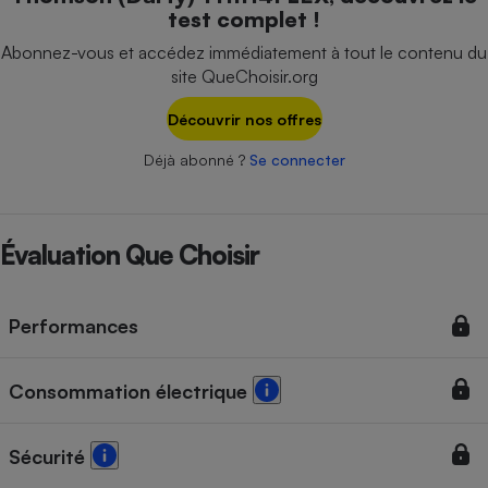
Téléphone mobile -
test complet !
Smartphone
Plaque de cuisson à
Abonnez-vous et accédez immédiatement à tout le contenu du
induction
site QueChoisir.org
Découvrir nos offres
Climatiseur -
Déjà abonné ?
Se connecter
Ventilateur
Évaluation Que Choisir
Antivirus
Climatiseur -
Ventilateur
Performances
Consommation électrique
Sécurité