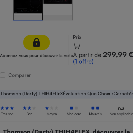
Petit électroménager - U
Complément
alimentaire
Mutuelle
Assurance emprunteur
Prix
299,99 €
À partir de
Abonnez-vous pour découvrir la note
Matelas
Champagne
(1 offre)
bouteille
Banque en 
Comparer
Téléviseur
Antimoustique
Lave-linge
Thomson (Darty) THIH4FLEX
Évaluation Que Choisir
Caractér
n.a
Très bon
Bon
Moyen
Médiocre
Mauvais
Non applicable
Radiateur électrique
Thomson (Darty) THIH4FLEX, découvrez le