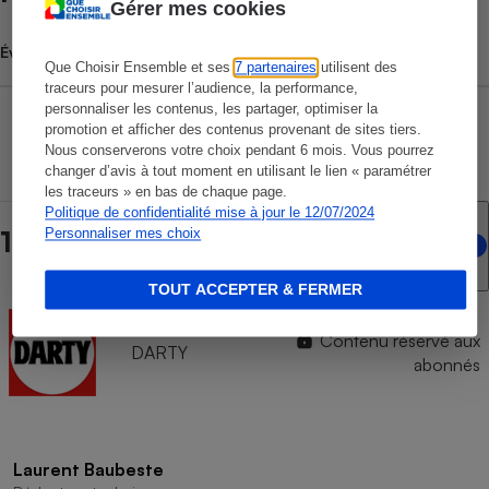
Gérer mes cookies
Évolution du prix moyen
Que Choisir Ensemble et ses
7 partenaires
utilisent des
traceurs pour mesurer l’audience, la performance,
personnaliser les contenus, les partager, optimiser la
promotion et afficher des contenus provenant de sites tiers.
Nous conserverons votre choix pendant 6 mois. Vous pourrez
changer d’avis à tout moment en utilisant le lien « paramétrer
les traceurs » en bas de chaque page.
Politique de confidentialité mise à jour le 12/07/2024
Personnaliser mes choix
1 point de vente en ligne
TOUT ACCEPTER & FERMER
Contenu réservé aux
DARTY
abonnés
Laurent Baubeste