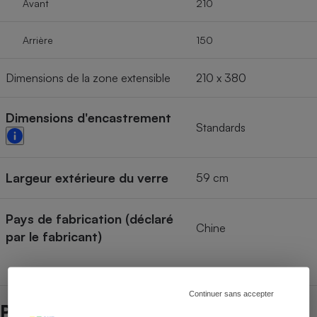
Avant
210
Arrière
150
Dimensions de la zone extensible
210 x 380
Dimensions d'encastrement
Standards
Largeur extérieure du verre
59 cm
Pays de fabrication (déclaré
Chine
par le fabricant)
Continuer sans accepter
Prix et magasins