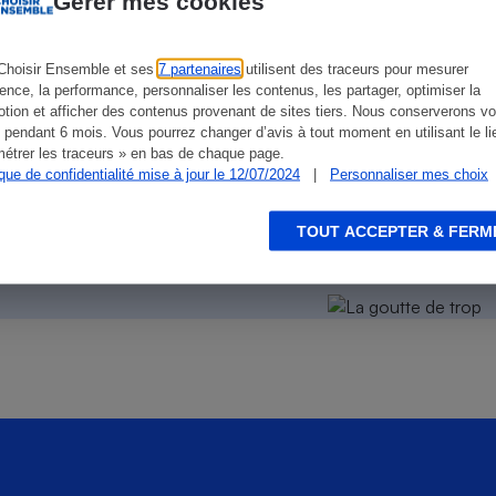
Gérer mes cookies
Électricité - Gaz
Choisir Ensemble et ses
7 partenaires
utilisent des traceurs pour mesurer
Appareil photo
ience, la performance, personnaliser les contenus, les partager, optimiser la
numérique
tion et afficher des contenus provenant de sites tiers. Nous conserverons vo
Four encastrable
 pendant 6 mois. Vous pourrez changer d’avis à tout moment en utilisant le li
étrer les traceurs » en bas de chaque page.
ique de confidentialité mise à jour le 12/07/2024
|
Personnaliser mes choix
on des autres
!
Lessive
TOUT ACCEPTER & FERM
s la facture
Aspirateur