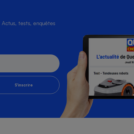
Actus, tests, enquêtes
s
Réfrigérateur
S'inscrire