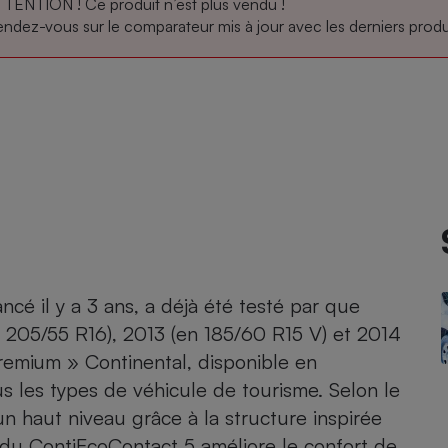
TENTION ! Ce produit n’est plus vendu !
ndez-vous sur le comparateur mis à jour avec les derniers produi
atif sèche-linge
atif smartphone
atif nettoyeur haute
ateur mutuelle
on
Réparation
Obsèques - Pompes
teur des devis d’opticiens
funèbres
eur-congélateur
dio
 robot
nduction
son
ranulés
irante
e multifonction
électrique
Panneaux
r mobile
r portable
photovoltaïques
 Médicament
 balai
lancé il y a 3 ans, a déjà été testé par que
omplémentaire santé
n 205/55 R16), 2013 (en 185/60 R15 V) et 2014
 traîneau
ctile
Circuits courts et
alimentation locale
Puériculture - Produit
remium » Continental, disponible en
 automatique
pour bébé
us les types de véhicule de tourisme. Selon le
Banque en ligne
seur
un haut niveau grâce à la structure inspirée
vapeur
 du ContiEcoContact 5 améliore le confort de