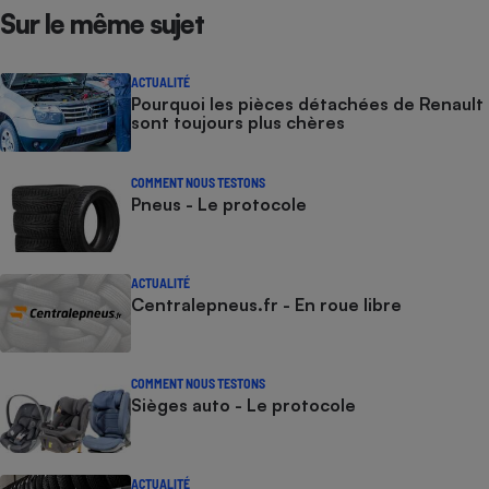
Téléphone mobile -
Sur le même sujet
Smartphone
Plaque de cuisson à
induction
ACTUALITÉ
Pourquoi les pièces détachées de Renault
sont toujours plus chères
Climatiseur -
Ventilateur
COMMENT NOUS TESTONS
Pneus - Le protocole
Antivirus
ACTUALITÉ
Climatiseur -
Centralepneus.fr - En roue libre
Ventilateur
COMMENT NOUS TESTONS
Sièges auto - Le protocole
ACTUALITÉ