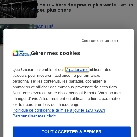
Pneus - Vers des pneus plus verts… et un
peu plus chers
Cafetière à expressos
ACTUALITÉ
Siège auto - Des sièges auto dangereux
révélés par notre test
Continuer sans accepter
Gérer mes cookies
Que Choisir Ensemble et ses
7 partenaires
utilisent des
Robot ménager
Vite !
traceurs pour mesurer l’audience, la performance,
personnaliser les contenus, les partager, optimiser la
Découvrez cet ouvrage
promotion et afficher des contenus provenant de sites tiers.
Nous conserverons votre choix pendant 6 mois. Vous pourrez
Un guide touristique,
pour profiter de
changer d’avis à tout moment en utilisant le lien « paramétrer
les traceurs » en bas de chaque page.
toutes les richesses de notre pays
.
Politique de confidentialité mise à jour le 12/07/2024
Personnaliser mes choix
Cliquez-ici
TOUT ACCEPTER & FERMER