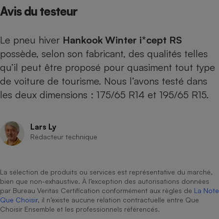
Avis du testeur
Petit électroménager - U
Complément
alimentaire
Le pneu hiver
Hankook Winter i*cept RS
Mutuelle
Assurance emprunteur
possède, selon son fabricant, des qualités telles
qu’il peut être proposé pour quasiment tout type
de voiture de tourisme. Nous l’avons testé dans
les deux dimensions : 175/65 R14 et 195/65 R15.
Matelas
Champagne
bouteille
Banque en 
Téléviseur
Lars Ly
Rédacteur technique
Antimoustique
Lave-linge
La sélection de produits ou services est représentative du marché,
bien que non-exhaustive. À l’exception des autorisations données
par Bureau Veritas Certification conformément aux règles de
La Note
Radiateur électrique
Que Choisir
, il n’existe aucune relation contractuelle entre Que
Choisir Ensemble et les professionnels référencés.