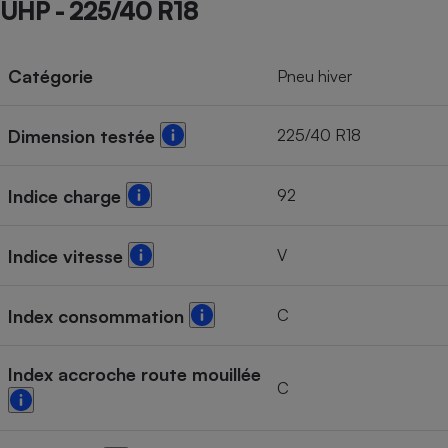
UHP - 225/40 R18
Cafetière à expressos
Catégorie
Pneu hiver
225/40 R18
Dimension testée
92
Indice charge
Robot ménager
V
Indice vitesse
C
Index consommation
Index accroche route mouillée
C