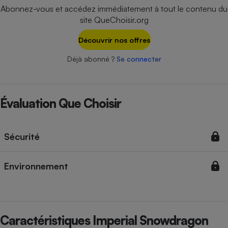
Téléphone mobile -
Abonnez-vous et accédez immédiatement à tout le contenu du
Smartphone
site QueChoisir.org
Plaque de cuisson à
induction
Découvrir nos offres
Déjà abonné ?
Se connecter
Climatiseur -
Ventilateur
Évaluation Que Choisir
Antivirus
Climatiseur -
Sécurité
Ventilateur
Environnement
Caractéristiques Imperial Snowdragon