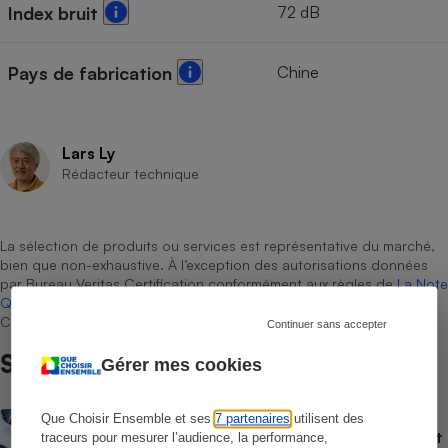
72 dB
Index bruit
Chine
Pays de fabrication
Lars Ly
Rédacteur technique
La sélection de produits ou services est représentative du marché,
bien que non-exhaustive. À l’exception des autorisations données
par Bureau Veritas Certification conformément aux règles de
La Note
Que Choisir
, il n’existe aucune relation contractuelle entre Que
Choisir Ensemble et les professionnels référencés.
Continuer sans accepter
Sur le même sujet
Gérer mes cookies
ACTUALITÉ
Que Choisir Ensemble et ses
7 partenaires
utilisent des
Pourquoi les pièces détachées de Renault
traceurs pour mesurer l’audience, la performance,