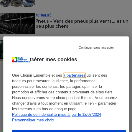
Cafetière à expressos
ACTUALITÉ
Pneus - Vers des pneus plus verts… et un
peu plus chers
ACTUALITÉ
Siège auto - Des sièges auto dangereux
Continuer sans accepter
révélés par notre test
Gérer mes cookies
Robot ménager
Que Choisir Ensemble et ses
7 partenaires
utilisent des
traceurs pour mesurer l’audience, la performance,
personnaliser les contenus, les partager, optimiser la
Vite !
promotion et afficher des contenus provenant de sites tiers.
Nous conserverons votre choix pendant 6 mois. Vous pourrez
Découvrez cet ouvrage
changer d’avis à tout moment en utilisant le lien « paramétrer
les traceurs » en bas de chaque page.
Un guide touristique,
pour profiter de
Politique de confidentialité mise à jour le 12/07/2024
toutes les richesses de notre pays
.
Personnaliser mes choix