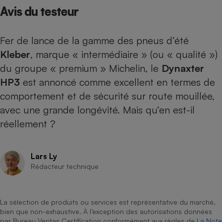
Avis du testeur
Petit électroménager - U
Complément
alimentaire
Fer de lance de la gamme des pneus d’été
Mutuelle
Assurance emprunteur
Kleber
, marque « intermédiaire » (ou « qualité »)
du groupe « premium » Michelin, le
Dynaxter
HP3
est annoncé comme excellent en termes de
comportement et de sécurité sur route mouillée,
Matelas
Champagne
bouteille
avec une grande longévité. Mais qu’en est-il
Banque en 
réellement ?
Téléviseur
Antimoustique
Lave-linge
Lars Ly
Rédacteur technique
Radiateur électrique
La sélection de produits ou services est représentative du marché,
bien que non-exhaustive. À l’exception des autorisations données
par Bureau Veritas Certification conformément aux règles de
La Note