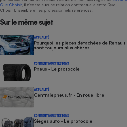
Téléphone mobile -
Que Choisir
, il n’existe aucune relation contractuelle entre Que
Smartphone
Choisir Ensemble et les professionnels référencés.
Plaque de cuisson à
induction
Sur le même sujet
ACTUALITÉ
Climatiseur -
Pourquoi les pièces détachées de Renault
Ventilateur
sont toujours plus chères
COMMENT NOUS TESTONS
Antivirus
Pneus - Le protocole
Climatiseur -
Ventilateur
ACTUALITÉ
Centralepneus.fr - En roue libre
COMMENT NOUS TESTONS
Sièges auto - Le protocole