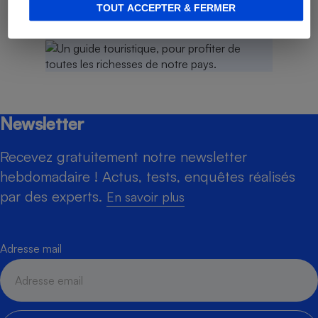
Cliquez-ici
TOUT ACCEPTER & FERMER
Newsletter
Recevez gratuitement notre newsletter
hebdomadaire ! Actus, tests, enquêtes réalisés
par des experts.
En savoir plus
Adresse mail