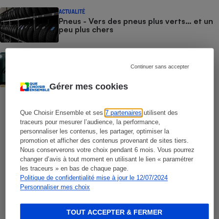
ACTUALITÉ
Cafetière à expressos
Pneus - Vers des pneus plus verts… et un
peu plus chers
ACTUALITÉ
Siège auto - Des sièges auto dangereux
Continuer sans accepter
révélés par notre test
Gérer mes cookies
Que Choisir Ensemble et ses
7 partenaires
utilisent des
Robot ménager
traceurs pour mesurer l’audience, la performance,
personnaliser les contenus, les partager, optimiser la
Soutenez-nous,
promotion et afficher des contenus provenant de sites tiers.
rejoignez-nous,
Nous conserverons votre choix pendant 6 mois. Vous pourrez
changer d’avis à tout moment en utilisant le lien « paramétrer
les traceurs » en bas de chaque page.
Aujourd'hui, plus que jamais
, nous
Politique de confidentialité mise à jour le 12/07/2024
comptons sur votre soutien !
Personnaliser mes choix
Je fais un don
TOUT ACCEPTER & FERMER