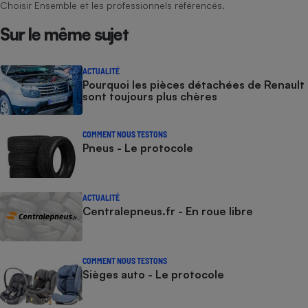
Choisir Ensemble et les professionnels référencés.
Téléphone mobile -
Smartphone
Plaque de cuisson à
Sur le même sujet
induction
ACTUALITÉ
Pourquoi les pièces détachées de Renault
sont toujours plus chères
Climatiseur -
Ventilateur
COMMENT NOUS TESTONS
Pneus - Le protocole
Antivirus
Climatiseur -
Ventilateur
ACTUALITÉ
Centralepneus.fr - En roue libre
COMMENT NOUS TESTONS
Sièges auto - Le protocole