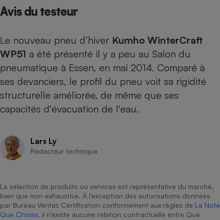
Avis du testeur
Petit électroménager - U
Complément
alimentaire
Le nouveau pneu d’hiver
Kumho WinterCraft
Mutuelle
Assurance emprunteur
WP51
a été présenté il y a peu au Salon du
pneumatique à Essen, en mai 2014. Comparé à
ses devanciers, le profil du pneu voit sa rigidité
structurelle améliorée, de même que ses
Matelas
Champagne
bouteille
capacités d'évacuation de l'eau.
Banque en 
Téléviseur
Antimoustique
Lars Ly
Lave-linge
Rédacteur technique
La sélection de produits ou services est représentative du marché,
Radiateur électrique
bien que non-exhaustive. À l’exception des autorisations données
par Bureau Veritas Certification conformément aux règles de
La Note
Que Choisir
, il n’existe aucune relation contractuelle entre Que