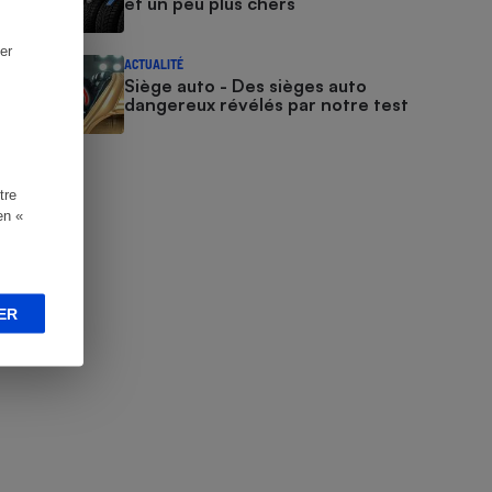
et un peu plus chers
er
ACTUALITÉ
Siège auto - Des sièges auto
dangereux révélés par notre test
tre
en «
ER