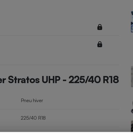
Électricité - Gaz
Appareil photo
numérique
Four encastrable
Lessive
er Stratos UHP - 225/40 R18
Aspirateur
Pneu hiver
225/40 R18