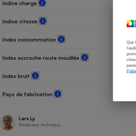
Indice charge
Indice vitesse
Cafetière à expresso
Index consommation
Que 
l’aud
promo
Index accroche route mouillée
choix
param
Polit
Index bruit
Robot ménager
Pays de fabrication
Lars Ly
Rédacteur technique