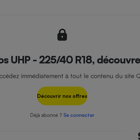
- Ustensile
Foie gras
Aide auditive
r
Assurance vie
os UHP - 225/40 R18, découvrez
ccédez immédiatement à tout le contenu du site Q
Poêle à granulés
gne - Comment choisir une
lle de champagne
en ligne
Découvrir nos offres
Ordinateur portable
Crème solaire
Lave-vaisselle
Déjà abonné ?
Se connecter