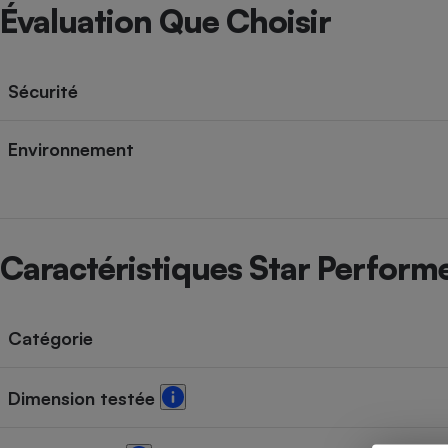
Radiateur électrique
Évaluation Que Choisir
Téléphone mobile -
Smartphone
Sécurité
Plaque de cuisson à
induction
Environnement
Climatiseur -
Ventilateur
Caractéristiques Star Perform
Antivirus
Climatiseur -
Catégorie
Ventilateur
Dimension testée