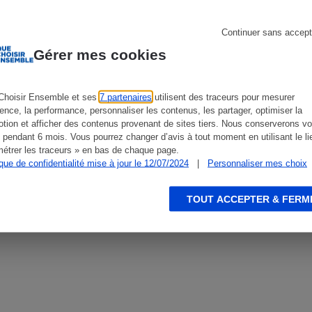
92
Continuer sans accept
V
Gérer mes cookies
s
Réfrigérateur
D
Choisir Ensemble et ses
7 partenaires
utilisent des traceurs pour mesurer
ience, la performance, personnaliser les contenus, les partager, optimiser la
tion et afficher des contenus provenant de sites tiers. Nous conserverons vo
C
 pendant 6 mois. Vous pourrez changer d’avis à tout moment en utilisant le li
étrer les traceurs » en bas de chaque page.
ique de confidentialité mise à jour le 12/07/2024
|
Personnaliser mes choix
72 dB
TOUT ACCEPTER & FERM
Chine