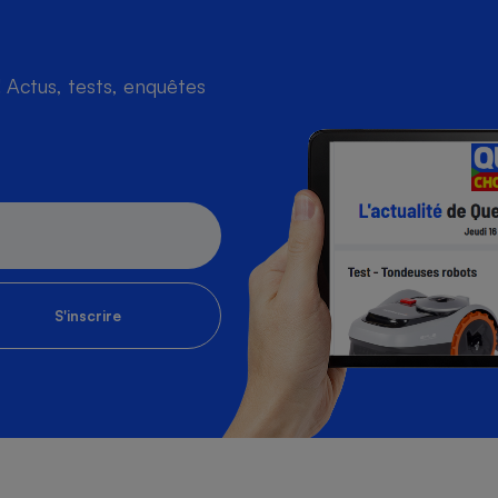
Actus, tests, enquêtes
s
Réfrigérateur
S'inscrire