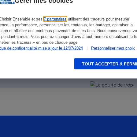
Gérer mes cookies
Électricité - Gaz
Choisir Ensemble et ses
7 partenaires
utilisent des traceurs pour mesurer
Appareil photo
ience, la performance, personnaliser les contenus, les partager, optimiser la
numérique
tion et afficher des contenus provenant de sites tiers. Nous conserverons vo
Four encastrable
 pendant 6 mois. Vous pourrez changer d’avis à tout moment en utilisant le li
étrer les traceurs » en bas de chaque page.
ique de confidentialité mise à jour le 12/07/2024
|
Personnaliser mes choix
on des autres
!
Lessive
TOUT ACCEPTER & FERM
s la facture
Aspirateur