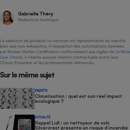
pression
Choisir son fioul
Assurance
Sécurité - Hygiène
Circulation routière
Choisir son pellet
Crédit immobilier
Banque - Crédit
Gabrielle Théry
Contrôle technique - Rép
Rédactrice technique
Comparateur assurance emprunteur
Maison de retraite
Epargne - Fiscalité
Comparateu
Pièce détachée
Energie Moins Chère Ensemble
Comparatif réfrigérateur
Comparatif casque audio
Comparatif tondeuse ro
Moto
La sélection de produits ou services est représentative du marché,
Comparatif plaque à indu
Comparatif barre de son
Comparatif poêle à gran
Supermarché - Drive
bien que non-exhaustive. À l’exception des autorisations données
Comparatif hotte aspira
Comparatif imprimante m
Comparatif radiateur éle
par Bureau Veritas Certification conformément aux règles de
La Note
Que Choisir
, il n’existe aucune relation contractuelle entre Que
Électricité - Gaz
Hygiène - Beauté
Comparatif climatiseur m
Comparatif ordinateur p
Choisir Ensemble et les professionnels référencés.
Tous les comparateurs
Maladie - Médecine - Mé
Comparatif aspirateur bal
Comparatif ultrabook
Aménagement
Sur le même sujet
Toutes les cartes interactives
Système de santé - Com
Comparatif aspirateur tr
Comparatif tablette tacti
Supermarché - Drive
Bricolage - Jardinage
Retraite
Comparatif cafetière au
ENQUÊTE
Chauffage
Climatisation : quel est son réel impact
Speedtest - Testez le débit de votre
Mutuelle
Comparatif robot cuiseu
Image et son
Produit d'entretien
écologique ?
connexion Internet
Comparatif centrale vap
Comparateur auto
Informatique
Sécurité domestique
ACTUALITÉ
Internet
Rappel Lidl : un nettoyeur de sols
Silvercrest présente un risque d’incendie
Gros électroménager
Téléphonie