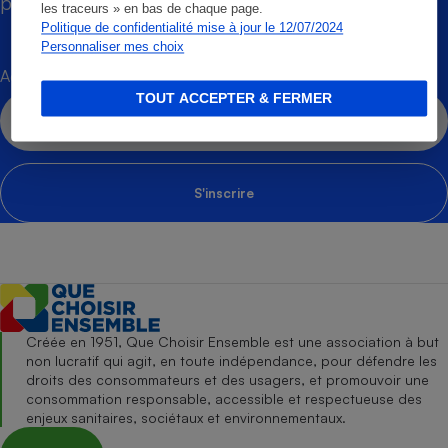
par des experts.
En savoir plus
les traceurs » en bas de chaque page.
Politique de confidentialité mise à jour le 12/07/2024
Cafetière à expressos
Personnaliser mes choix
Adresse mail
TOUT ACCEPTER & FERMER
S'inscrire
Robot ménager
Créée en 1951, Que Choisir Ensemble est une association à but
non lucratif qui agit, en toute indépendance, pour défendre les
droits des consommateurs et des usagers, et promouvoir une
consommation responsable, accessible et respectueuse des
enjeux sanitaires, sociétaux et environnementaux.