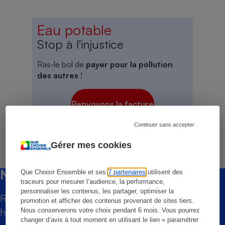
Téléphone mobile -
Smartphone
Plaque de cuisson à
Eau potable
induction
Stop à l'injustice
Ras-le bol de
payer pour la pollution
Climatiseur -
des autres
!
Ventilateur
Renvoyons la facture
Antivirus
Continuer sans accepter
Climatiseur -
Ventilateur
Gérer mes cookies
Newsletter
Que Choisir Ensemble et ses
7 partenaires
utilisent des
traceurs pour mesurer l’audience, la performance,
personnaliser les contenus, les partager, optimiser la
Recevez gratuitement notre newsletter
promotion et afficher des contenus provenant de sites tiers.
hebdomadaire ! Actus, tests, enquêtes réalisés
Nous conserverons votre choix pendant 6 mois. Vous pourrez
changer d’avis à tout moment en utilisant le lien « paramétrer