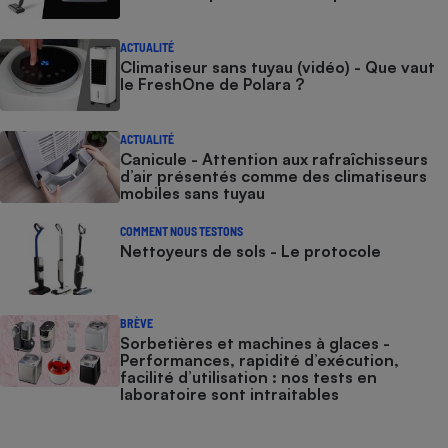
Petit électroménager - U
Complément
ACTUALITÉ
alimentaire
Climatiseur sans tuyau (vidéo) - Que vaut
Mutuelle
le FreshOne de Polara ?
Assurance emprunteur
ACTUALITÉ
Canicule - Attention aux rafraîchisseurs
d’air présentés comme des climatiseurs
Matelas
mobiles sans tuyau
Champagne
bouteille
Banque en 
COMMENT NOUS TESTONS
Nettoyeurs de sols - Le protocole
Téléviseur
Antimoustique
Lave-linge
BRÈVE
Sorbetières et machines à glaces​​​​​​ -
Performances, rapidité d’exécution,
facilité d’utilisation : nos tests en
Radiateur électrique
laboratoire sont intraitables