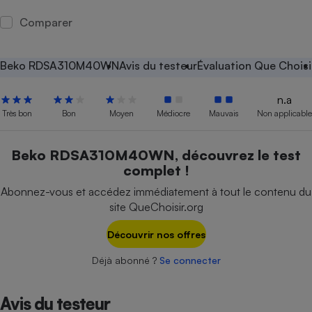
Petit électroménager - U
Comparer
Complément
alimentaire
Mutuelle
Assurance emprunteur
Beko RDSA310M40WN
Avis du testeur
Évaluation Que Choisi
n.a
Très bon
Bon
Moyen
Médiocre
Mauvais
Non applicable
Matelas
Champagne
bouteille
Beko RDSA310M40WN, découvrez le test
Banque en 
complet !
Téléviseur
Abonnez-vous et accédez immédiatement à tout le contenu du
Antimoustique
Lave-linge
site QueChoisir.org
Découvrir nos offres
Déjà abonné ?
Se connecter
Radiateur électrique
Avis du testeur