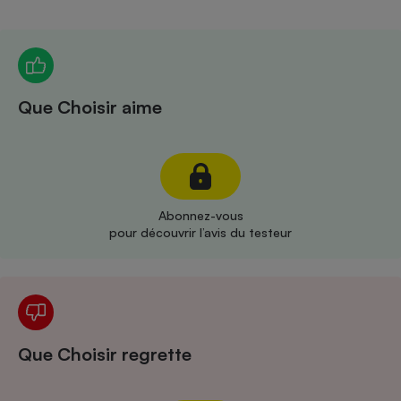
Téléphone mobile -
Smartphone
Plaque de cuisson à
induction
Que Choisir aime
Climatiseur -
Ventilateur
Antivirus
Abonnez-vous
pour découvrir l’avis du testeur
Climatiseur -
Ventilateur
Que Choisir regrette