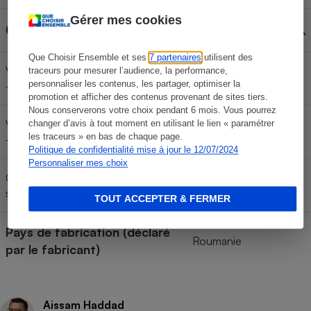
Gérer mes cookies
Congélateur
Que Choisir Ensemble et ses
7 partenaires
utilisent des
Volume annoncé du congélateur
traceurs pour mesurer l’audience, la performance,
119 l
personnaliser les contenus, les partager, optimiser la
-18°C
promotion et afficher des contenus provenant de sites tiers.
Nous conserverons votre choix pendant 6 mois. Vous pourrez
Volume annoncé du congélateur
changer d’avis à tout moment en utilisant le lien « paramétrer
les traceurs » en bas de chaque page.
-12°C
Politique de confidentialité mise à jour le 12/07/2024
Personnaliser mes choix
Congélateur avec froid brassé ou
Brassé
statique
TOUT ACCEPTER & FERMER
Pays de fabrication (déclaré
Roumanie
par le fabricant)
Aissam Haddad