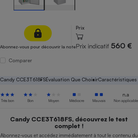
Petit électroménager - U
Complément
alimentaire
Mutuelle
Prix
Assurance emprunteur
560 €
Prix indicatif
Abonnez-vous pour découvrir la note
Matelas
Comparer
Champagne
bouteille
Banque en 
Candy CCE3T618FS
Évaluation Que Choisir
Caractéristiques
Téléviseur
Antimoustique
Lave-linge
n.a
Très bon
Bon
Moyen
Médiocre
Mauvais
Non applicable
Candy CCE3T618FS, découvrez le test
Radiateur électrique
complet !
Abonnez-vous et accédez immédiatement à tout le contenu du