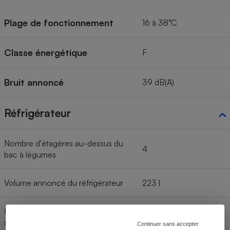
Plage de fonctionnement
16 à 38°C
Classe énergétique
F
Bruit annoncé
39 dB(A)
Réfrigérateur
Nombre d'étagères au-dessus du
4
bac à légumes
Volume annoncé du réfrigérateur
223 l
Réfrigérateur avec froid brassé ou
Brassé
statique
Continuer sans accepter