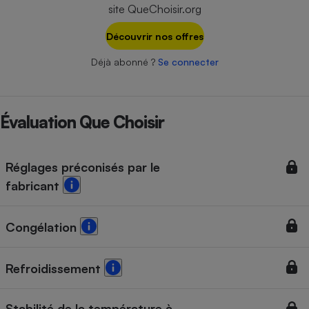
Téléphone mobile -
site QueChoisir.org
Smartphone
Plaque de cuisson à
Découvrir nos offres
induction
Déjà abonné ?
Se connecter
Climatiseur -
Ventilateur
Évaluation Que Choisir
Antivirus
Réglages préconisés par le
Climatiseur -
fabricant
Ventilateur
Congélation
Refroidissement
Stabilité de la température à